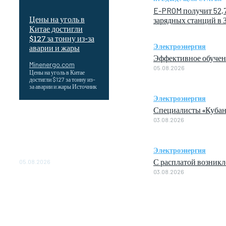
E-PROM получит 52,
Цены на уголь в
зарядных станций в 
Китае достигли
$127 за тонну из-за
Электроэнергия
аварии и жары
Эффективное обучен
Minenergo.com
05.08.2026
Цены на уголь в Китае
достигли $127 за тонну из-
за аварии и жары Источник
Электроэнергия
Специалисты «Кубан
Эффективное обучение:
03.08.2026
партнеры «Сетевой
компании» удваивают
выпуск продукции и
Электроэнергия
снижают потери
С расплатой возник
05.08.2026
03.08.2026
ТЕХНИЧЕСКОЕ
ОБСЛУЖИВАНИЕ
КОНВЕРТОРНЫХ
ПОДСТАНЦИЙ ПРОЕКТА
«CASA-1000»