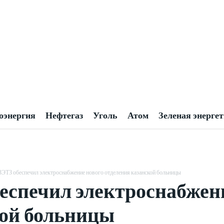
оэнергия
Нефтегаз
Уголь
Атом
Зеленая энерге
ЗЭТЗ обеспечил электроснабжение нового отделения казанской больницы
еспечил электроснабжени
кой больницы