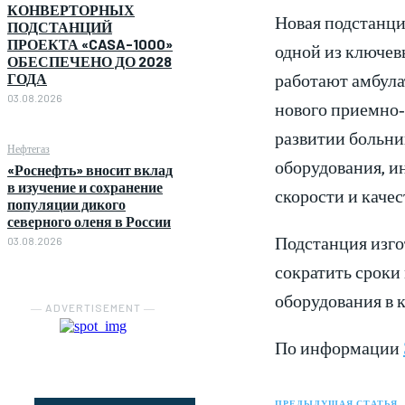
КОНВЕРТОРНЫХ
Новая подстанци
ПОДСТАНЦИЙ
ПРОЕКТА «CASA-1000»
одной из ключев
ОБЕСПЕЧЕНО ДО 2028
работают амбула
ГОДА
03.08.2026
нового приемно‑
развитии больни
Нефтегаз
оборудования, и
«Роснефть» вносит вклад
в изучение и сохранение
скорости и каче
популяции дикого
северного оленя в России
Подстанция изго
03.08.2026
сократить сроки
оборудования в 
― ADVERTISEMENT ―
По информации
ПРЕДЫДУЩАЯ СТАТЬЯ