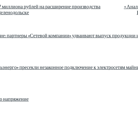
7 миллиона рублей на расширение производства
«Анал
Зеленодольске
ие: партнеры «Сетевой компании» удваивают выпуск продукции 
ьэнерго» пресекли незаконное подключение к электросетям май
ло напряжение