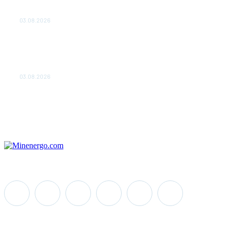
ОБЕСПЕЧЕНО ДО 2028
ГОДА
03.08.2026
«Роснефть» вносит вклад в
изучение и сохранение
популяции дикого
северного оленя в России
03.08.2026