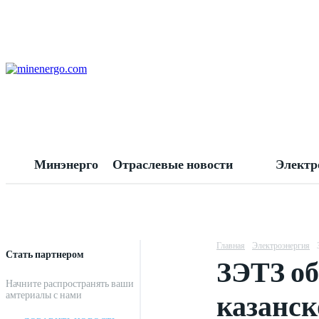
Минэнерго
Отраслевые новости
Электр
Главная
Электроэнергия
Стать партнером
ЗЭТЗ об
Начните распространять ваши
казанс
амтериалы с нами