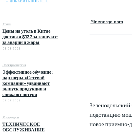
﹢ ДОБАВИТЬ НОВОСТЬ
Minenergo.com
Уголь
Цены на уголь в Китае
достигли $127 за тонну из-
за аварии и жары
06.08.2026
Электроэнергия
Эффективное обучение:
партнеры «Сетевой
компании» удваивают
выпуск продукции и
снижают потери
05.08.2026
Зеленодольский 
подстанцию мощн
Минэнерго
новое приемно-д
ТЕХНИЧЕСКОЕ
ОБСЛУЖИВАНИЕ