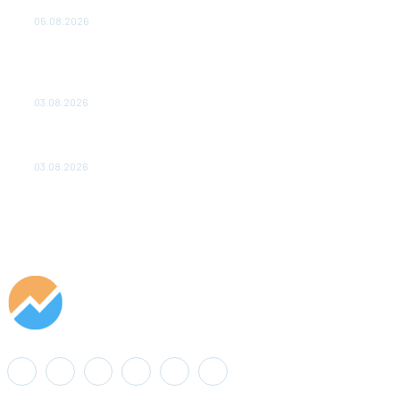
удваивают выпуск продукции и снижают потери
05.08.2026
ТЕХНИЧЕСКОЕ ОБСЛУЖИВАНИЕ КОНВЕРТОРНЫХ
ПОДСТАНЦИЙ ПРОЕКТА «CASA-1000» ОБЕСПЕЧЕНО
ДО 2028 ГОДА
03.08.2026
«Роснефть» вносит вклад в изучение и сохранение
популяции дикого северного оленя в России
03.08.2026