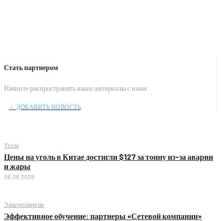
Стать партнером
Начните распространять ваши амтериалы с нами
﹢ ДОБАВИТЬ НОВОСТЬ
Уголь
Цены на уголь в Китае достигли $127 за тонну из-за аварии
и жары
06.08.2026
Электроэнергия
Эффективное обучение: партнеры «Сетевой компании»