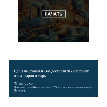
Цены на уголь в Китае достигли $127 за тонну
из-за аварии и жары
Minenergo.com
Цены на уголь в Китае достигли $127 за тонну из-за аварии и жары
Источник
Эффективное обучение: партнеры «Сетевой компании»