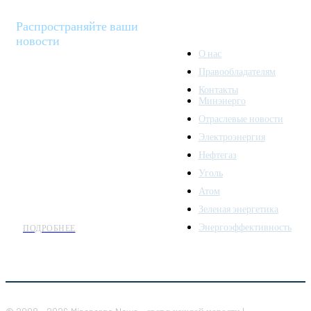
Распространяйте ваши
новости
О нас
Правообладателям
Minenergo News - ваш
Контакты
надежный источник
Минэнерго
последних новостей и
Отраслевые новости
аналитики о развитии
Электроэнергия
топливно-энергетического
комплекса. Мы также
Нефтегаз
предлагаем широкое
Уголь
распространение новостей
Атом
организациям энергетики.
Зеленая энергетика
Энергоэффективность
ПОДРОБНЕЕ