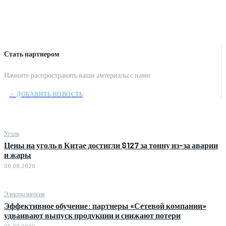
Стать партнером
Начните распространять ваши амтериалы с нами
﹢ ДОБАВИТЬ НОВОСТЬ
Уголь
Цены на уголь в Китае достигли $127 за тонну из-за аварии
и жары
06.08.2026
Электроэнергия
Эффективное обучение: партнеры «Сетевой компании»
удваивают выпуск продукции и снижают потери
05.08.2026