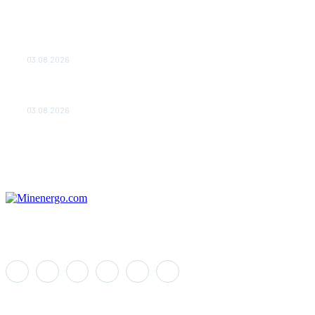
ТЕХНИЧЕСКОЕ ОБСЛУЖИВАНИЕ КОНВЕРТОРНЫХ
ПОДСТАНЦИЙ ПРОЕКТА «CASA-1000» ОБЕСПЕЧЕНО
ДО 2028 ГОДА
03.08.2026
«Роснефть» вносит вклад в изучение и сохранение
популяции дикого северного оленя в России
03.08.2026