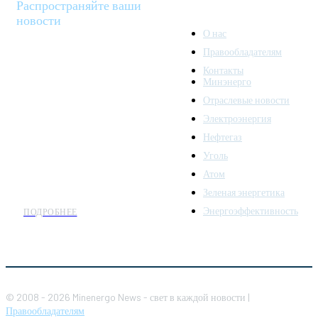
Распространяйте ваши
новости
О нас
Правообладателям
Minenergo News - ваш
Контакты
надежный источник
Минэнерго
последних новостей и
Отраслевые новости
аналитики о развитии
Электроэнергия
топливно-энергетического
комплекса. Мы также
Нефтегаз
предлагаем широкое
Уголь
распространение новостей
Атом
организациям энергетики.
Зеленая энергетика
Энергоэффективность
ПОДРОБНЕЕ
© 2008 - 2026 Minenergo News - свет в каждой новости |
Правообладателям