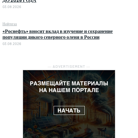
03.08.2026
Нефтегаз
«Роснефть» вносит вклад в изучение и сохранение
популяции дикого северного оленя в России
03.08.2026
― ADVERTISEMENT ―