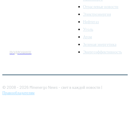
последних новостей и
Отраслевые новости
аналитики о развитии
Электроэнергия
топливно-энергетического
комплекса. Мы также
Нефтегаз
предлагаем широкое
Уголь
распространение новостей
Атом
организациям энергетики.
Зеленая энергетика
Энергоэффективность
ПОДРОБНЕЕ
© 2008 - 2026 Minenergo News - свет в каждой новости |
Правообладателям