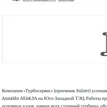
Компания «Турбосервис» (преемник Sulzer) успеш
Ansaldo АЕ64.3А на Юго-Западной ТЭЦ. Работы пр
основных узлов, замену всех ступеней турбины, о