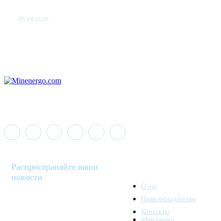
«Роснефть» вносит вклад в изучение и сохранение
популяции дикого северного оленя в России
03.08.2026
Распространяйте ваши
новости
О нас
Правообладателям
Minenergo News - ваш
Контакты
надежный источник
Минэнерго