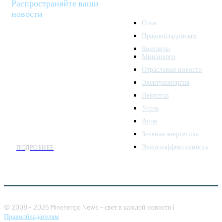
Распространяйте ваши
новости
О нас
Правообладателям
Minenergo News - ваш
Контакты
надежный источник
Минэнерго
последних новостей и
Отраслевые новости
аналитики о развитии
Электроэнергия
топливно-энергетического
комплекса. Мы также
Нефтегаз
предлагаем широкое
Уголь
распространение новостей
Атом
организациям энергетики.
Зеленая энергетика
Энергоэффективность
ПОДРОБНЕЕ
© 2008 - 2026 Minenergo News - свет в каждой новости |
Правообладателям