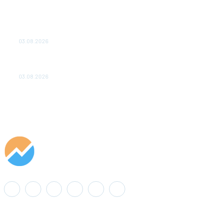
ТЕХНИЧЕСКОЕ ОБСЛУЖИВАНИЕ КОНВЕРТОРНЫХ
ПОДСТАНЦИЙ ПРОЕКТА «CASA-1000» ОБЕСПЕЧЕНО
ДО 2028 ГОДА
03.08.2026
«Роснефть» вносит вклад в изучение и сохранение
популяции дикого северного оленя в России
03.08.2026