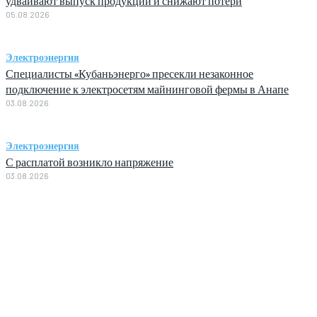
удваивают выпуск продукции и снижают потери
05.08.2026
Электроэнергия
Специалисты «Кубаньэнерго» пресекли незаконное
подключение к электросетям майнинговой фермы в Анапе
03.08.2026
Электроэнергия
С расплатой возникло напряжение
03.08.2026