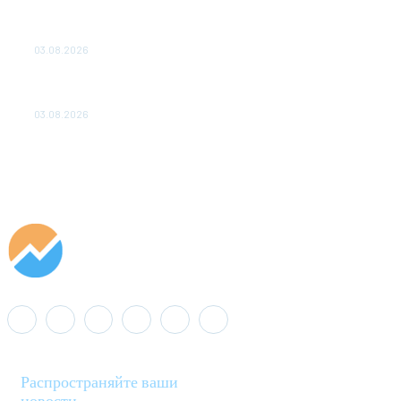
ТЕХНИЧЕСКОЕ ОБСЛУЖИВАНИЕ КОНВЕРТОРНЫХ
ПОДСТАНЦИЙ ПРОЕКТА «CASA-1000» ОБЕСПЕЧЕНО
ДО 2028 ГОДА
03.08.2026
«Роснефть» вносит вклад в изучение и сохранение
популяции дикого северного оленя в России
03.08.2026
Распространяйте ваши
новости