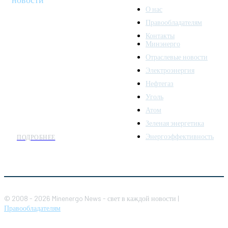
О нас
Правообладателям
Minenergo News - ваш
Контакты
надежный источник
Минэнерго
последних новостей и
Отраслевые новости
аналитики о развитии
Электроэнергия
топливно-энергетического
комплекса. Мы также
Нефтегаз
предлагаем широкое
Уголь
распространение новостей
Атом
организациям энергетики.
Зеленая энергетика
Энергоэффективность
ПОДРОБНЕЕ
© 2008 - 2026 Minenergo News - свет в каждой новости |
Правообладателям