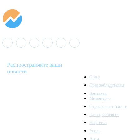
Распространяйте ваши
новости
О нас
Правообладателям
Minenergo News - ваш
Контакты
надежный источник
Минэнерго
последних новостей и
Отраслевые новости
аналитики о развитии
Электроэнергия
топливно-энергетического
комплекса. Мы также
Нефтегаз
предлагаем широкое
Уголь
распространение новостей
Атом