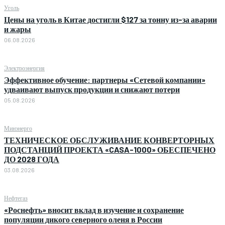
Уголь
Цены на уголь в Китае достигли $127 за тонну из-за аварии
и жары
06.08.2026
Электроэнергия
Эффективное обучение: партнеры «Сетевой компании»
удваивают выпуск продукции и снижают потери
05.08.2026
Минэнерго
ТЕХНИЧЕСКОЕ ОБСЛУЖИВАНИЕ КОНВЕРТОРНЫХ
ПОДСТАНЦИЙ ПРОЕКТА «CASA-1000» ОБЕСПЕЧЕНО
ДО 2028 ГОДА
03.08.2026
Нефтегаз
«Роснефть» вносит вклад в изучение и сохранение
популяции дикого северного оленя в России