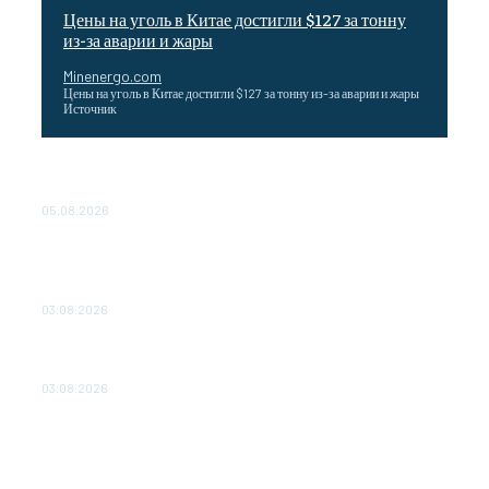
Цены на уголь в Китае достигли $127 за тонну
из-за аварии и жары
Minenergo.com
Цены на уголь в Китае достигли $127 за тонну из-за аварии и жары
Источник
Эффективное обучение: партнеры «Сетевой компании»
удваивают выпуск продукции и снижают потери
05.08.2026
ТЕХНИЧЕСКОЕ ОБСЛУЖИВАНИЕ КОНВЕРТОРНЫХ
ПОДСТАНЦИЙ ПРОЕКТА «CASA-1000» ОБЕСПЕЧЕНО
ДО 2028 ГОДА
03.08.2026
«Роснефть» вносит вклад в изучение и сохранение
популяции дикого северного оленя в России
03.08.2026