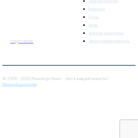
Электроэнергия
топливно-энергетического
комплекса. Мы также
Нефтегаз
предлагаем широкое
Уголь
распространение новостей
Атом
организациям энергетики.
Зеленая энергетика
Энергоэффективность
ПОДРОБНЕЕ
© 2008 - 2026 Minenergo News - свет в каждой новости |
Правообладателям