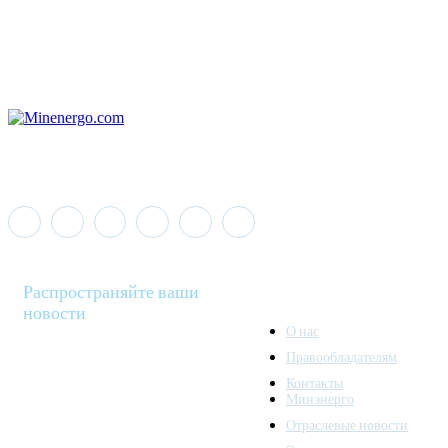
Распространяйте ваши
новости
О нас
Правообладателям
Minenergo News - ваш
Контакты
надежный источник
Минэнерго
последних новостей и
Отраслевые новости
аналитики о развитии