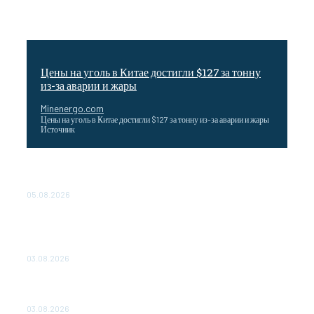
Цены на уголь в Китае достигли $127 за тонну
из-за аварии и жары
Minenergo.com
Цены на уголь в Китае достигли $127 за тонну из-за аварии и жары
Источник
Эффективное обучение: партнеры «Сетевой компании»
удваивают выпуск продукции и снижают потери
05.08.2026
ТЕХНИЧЕСКОЕ ОБСЛУЖИВАНИЕ КОНВЕРТОРНЫХ
ПОДСТАНЦИЙ ПРОЕКТА «CASA-1000» ОБЕСПЕЧЕНО
ДО 2028 ГОДА
03.08.2026
«Роснефть» вносит вклад в изучение и сохранение
популяции дикого северного оленя в России
03.08.2026