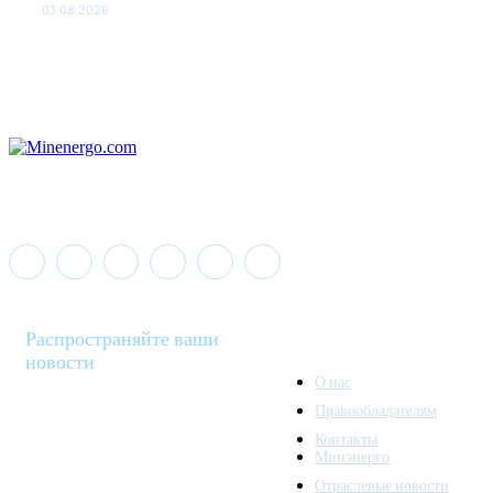
03.08.2026
Распространяйте ваши
новости
О нас
Правообладателям
Minenergo News - ваш
Контакты
надежный источник
Минэнерго
последних новостей и
Отраслевые новости