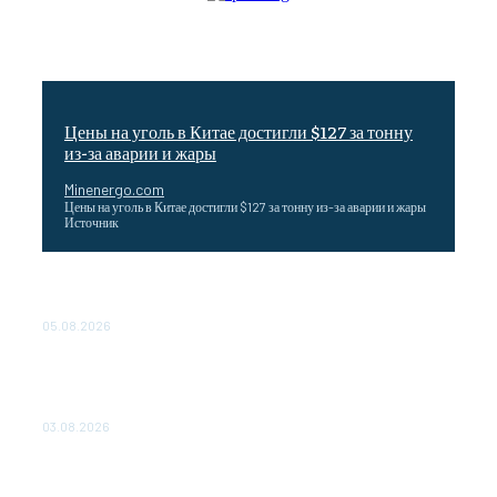
Цены на уголь в Китае достигли $127 за тонну
из-за аварии и жары
Minenergo.com
Цены на уголь в Китае достигли $127 за тонну из-за аварии и жары
Источник
Эффективное обучение: партнеры «Сетевой компании»
удваивают выпуск продукции и снижают потери
05.08.2026
ТЕХНИЧЕСКОЕ ОБСЛУЖИВАНИЕ КОНВЕРТОРНЫХ
ПОДСТАНЦИЙ ПРОЕКТА «CASA-1000» ОБЕСПЕЧЕНО
ДО 2028 ГОДА
03.08.2026
«Роснефть» вносит вклад в изучение и сохранение
популяции дикого северного оленя в России