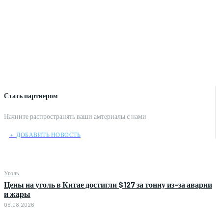
Стать партнером
Начните распространять ваши амтериалы с нами
﹢ ДОБАВИТЬ НОВОСТЬ
Уголь
Цены на уголь в Китае достигли $127 за тонну из-за аварии
и жары
06.08.2026