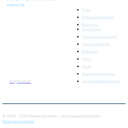
новости
О нас
Правообладателям
Minenergo News - ваш
Контакты
надежный источник
Минэнерго
последних новостей и
Отраслевые новости
аналитики о развитии
Электроэнергия
топливно-энергетического
комплекса. Мы также
Нефтегаз
предлагаем широкое
Уголь
распространение новостей
Атом
организациям энергетики.
Зеленая энергетика
Энергоэффективность
ПОДРОБНЕЕ
© 2008 - 2026 Minenergo News - свет в каждой новости |
Правообладателям