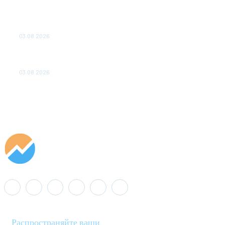
ТЕХНИЧЕСКОЕ ОБСЛУЖИВАНИЕ КОНВЕРТОРНЫХ
ПОДСТАНЦИЙ ПРОЕКТА «CASA-1000» ОБЕСПЕЧЕНО
ДО 2028 ГОДА
03.08.2026
«Роснефть» вносит вклад в изучение и сохранение
популяции дикого северного оленя в России
03.08.2026
Распространяйте ваши