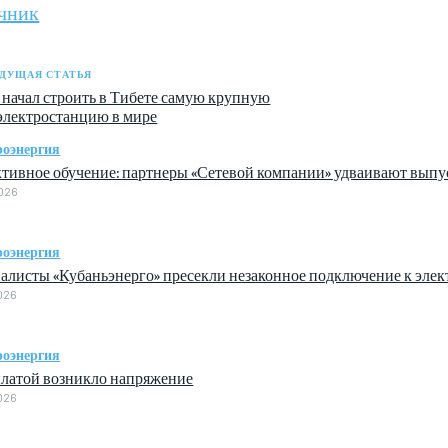
чник
ДУЩАЯ СТАТЬЯ
 начал строить в Тибете самую крупную
электростанцию в мире
роэнергия
тивное обучение: партнеры «Сетевой компании» удваивают выпу
026
роэнергия
алисты «Кубаньэнерго» пресекли незаконное подключение к эле
026
роэнергия
платой возникло напряжение
026