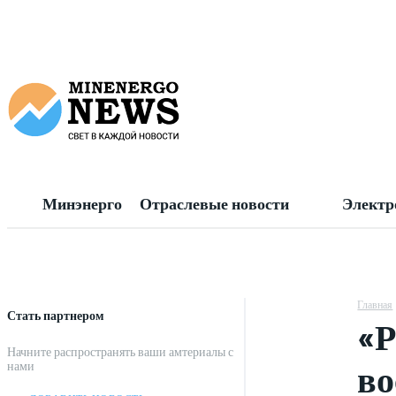
Минэнерго
Отраслевые новости
Электр
Главная
Стать партнером
«Р
Начните распространять ваши амтериалы с
во
нами