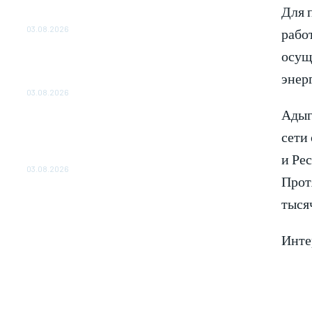
ПРОЕКТА «CASA-1000»
Для 
ОБЕСПЕЧЕНО ДО 2028 ГОДА
03.08.2026
рабо
осущ
«Роснефть» вносит вклад в изучение и
сохранение популяции дикого северного
энер
оленя в России
03.08.2026
Адыг
Специалисты «Кубаньэнерго» пресекли
незаконное подключение к
сети
электросетям майнинговой фермы в
и Ре
Анапе
03.08.2026
Прот
тыся
Инте