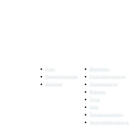
О нас
Минэнерго
Правообладателям
Отраслевые новости
Контакты
Электроэнергия
ы также
Нефтегаз
Уголь
Атом
Зеленая энергетика
Энергоэффективность