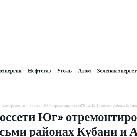
оэнергия
Нефтегаз
Уголь
Атом
Зеленая энерге
Электроэнергия
«Россети Юг» отремонтировали 470 км ЛЭП в восьми районах Кубани
оссети Юг» отремонтиро
сьми районах Кубани и 