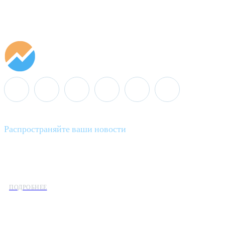
Распространяйте ваши новости
Minenergo News - ваш надежный источник последних новостей 
предлагаем широкое распространение новостей организациям э
ПОДРОБНЕЕ