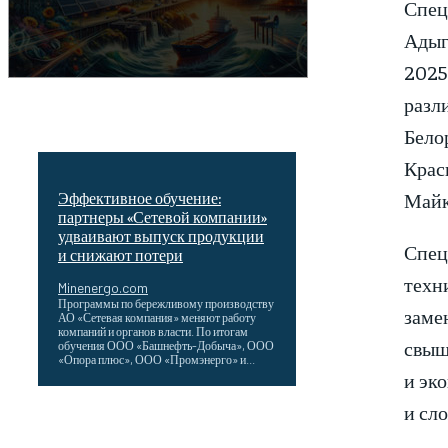
Спец
Адыг
2025
разл
Бело
Крас
Майк
Эффективное обучение:
партнеры «Сетевой компании»
удваивают выпуск продукции
Спец
и снижают потери
техн
Minenergo.com
Программы по бережливому производству
заме
АО «Сетевая компания» меняют работу
компаний и органов власти. По итогам
свыш
обучения ООО «Башнефть-Добыча», ООО
«Опора плюс», ООО «Промэнерго» и...
и эк
и сл
ТЕХНИЧЕСКОЕ ОБСЛУЖИВАНИЕ
КОНВЕРТОРНЫХ ПОДСТАНЦИЙ