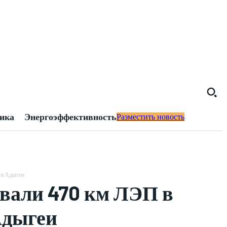
тика
Энергоэффективность
Разместить новость
 и Адыгеи
вали 470 км ЛЭП в
Адыгеи