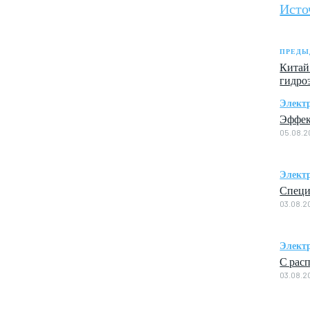
Исто
ПРЕДЫ
Китай
гидро
Элект
Эффек
05.08.2
Элект
Специ
03.08.2
Элект
С рас
03.08.2