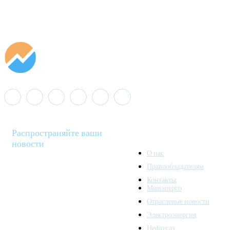
Распространяйте ваши
новости
О нас
Правообладателям
Minenergo News - ваш
Контакты
надежный источник
Минэнерго
последних новостей и
Отраслевые новости
аналитики о развитии
Электроэнергия
топливно-энергетического
комплекса. Мы также
Нефтегаз