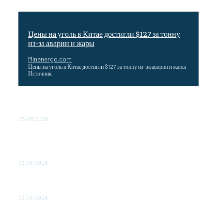
Цены на уголь в Китае достигли $127 за тонну
из-за аварии и жары
Minenergo.com
Цены на уголь в Китае достигли $127 за тонну из-за аварии и жары
Источник
Эффективное обучение: партнеры «Сетевой компании»
удваивают выпуск продукции и снижают потери
05.08.2026
ТЕХНИЧЕСКОЕ ОБСЛУЖИВАНИЕ КОНВЕРТОРНЫХ
ПОДСТАНЦИЙ ПРОЕКТА «CASA-1000» ОБЕСПЕЧЕНО
ДО 2028 ГОДА
03.08.2026
«Роснефть» вносит вклад в изучение и сохранение
популяции дикого северного оленя в России
03.08.2026