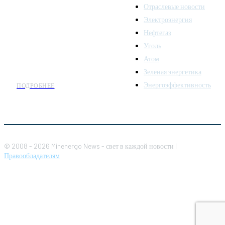
Отраслевые новости
аналитики о развитии
Электроэнергия
топливно-энергетического
комплекса. Мы также
Нефтегаз
предлагаем широкое
Уголь
распространение новостей
Атом
организациям энергетики.
Зеленая энергетика
Энергоэффективность
ПОДРОБНЕЕ
© 2008 - 2026 Minenergo News - свет в каждой новости |
Правообладателям