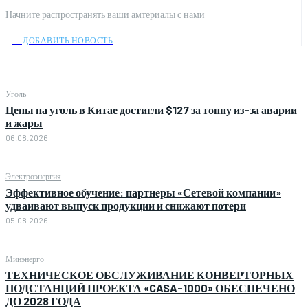
Начните распространять ваши амтериалы с нами
﹢ ДОБАВИТЬ НОВОСТЬ
Уголь
Цены на уголь в Китае достигли $127 за тонну из-за аварии
и жары
06.08.2026
Электроэнергия
Эффективное обучение: партнеры «Сетевой компании»
удваивают выпуск продукции и снижают потери
05.08.2026
Минэнерго
ТЕХНИЧЕСКОЕ ОБСЛУЖИВАНИЕ КОНВЕРТОРНЫХ
ПОДСТАНЦИЙ ПРОЕКТА «CASA-1000» ОБЕСПЕЧЕНО
ДО 2028 ГОДА