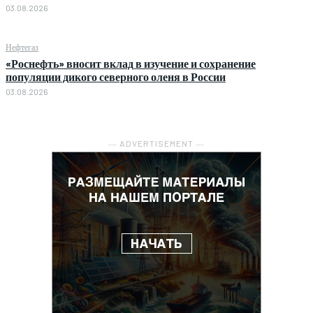
03.08.2026
Нефтегаз
«Роснефть» вносит вклад в изучение и сохранение
популяции дикого северного оленя в России
03.08.2026
― ADVERTISEMENT ―