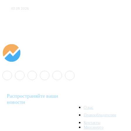
популяции дикого северного оленя в России
03.08.2026
Распространяйте ваши
новости
О нас
Правообладателям
Minenergo News - ваш
Контакты
надежный источник
Минэнерго
последних новостей и