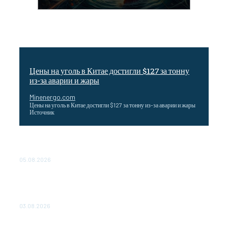
Цены на уголь в Китае достигли $127 за тонну
из-за аварии и жары
Minenergo.com
Цены на уголь в Китае достигли $127 за тонну из-за аварии и жары
Источник
Эффективное обучение: партнеры «Сетевой компании»
удваивают выпуск продукции и снижают потери
05.08.2026
ТЕХНИЧЕСКОЕ ОБСЛУЖИВАНИЕ КОНВЕРТОРНЫХ
ПОДСТАНЦИЙ ПРОЕКТА «CASA-1000» ОБЕСПЕЧЕНО
ДО 2028 ГОДА
03.08.2026
«Роснефть» вносит вклад в изучение и сохранение