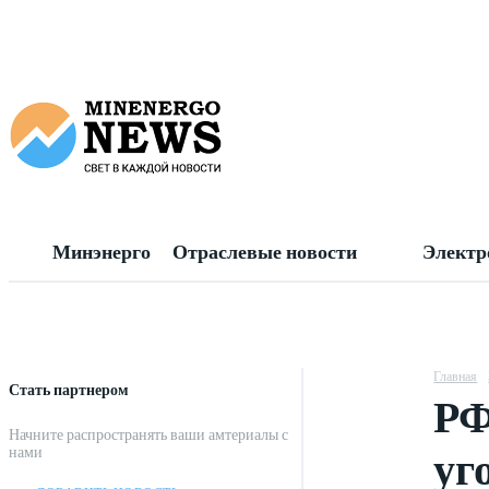
Минэнерго
Отраслевые новости
Электр
Главная
Стать партнером
РФ
Начните распространять ваши амтериалы с
уг
нами