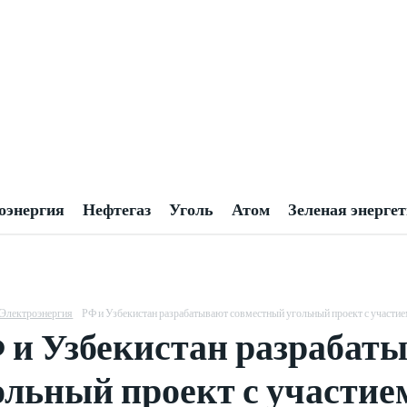
оэнергия
Нефтегаз
Уголь
Атом
Зеленая энерге
Электроэнергия
РФ и Узбекистан разрабатывают совместный угольный проект с участи
 и Узбекистан разрабат
ольный проект с участи