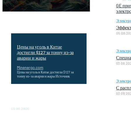
GE при
электр
Электр
Эффект
05.08.20
Цены на уголь в Китае
Электр
достигли $127 за тонну из-за
Специа
аварии и жары
03.08.20
Minenergo.com
Цены на уголь в Китае достигли $127 за
тонну из-за аварии и жары Источник
Электр
С расп
Эффективное обучение: партнеры
03.08.20
«Сетевой компании» удваивают выпуск
продукции и снижают потери
05.08.2026
ТЕХНИЧЕСКОЕ ОБСЛУЖИВАНИЕ
КОНВЕРТОРНЫХ ПОДСТАНЦИЙ
ПРОЕКТА «CASA-1000»