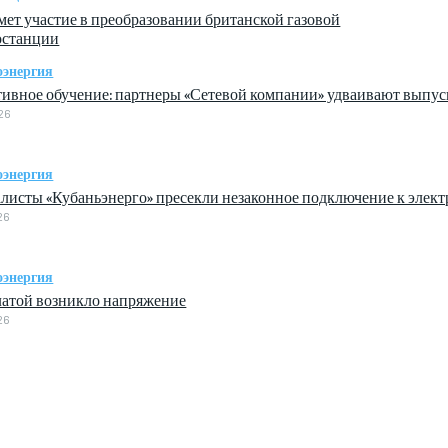
мет участие в преобразовании британской газовой
останции
оэнергия
ивное обучение: партнеры «Сетевой компании» удваивают выпус
26
оэнергия
листы «Кубаньэнерго» пресекли незаконное подключение к элек
26
оэнергия
латой возникло напряжение
26