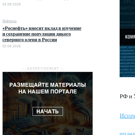
03.08.2026
Нефтегаз
«Роснефть» вносит вклад в изучение
и сохранение популяции дикого
северного оленя в России
03.08.2026
― ADVERTISEMENT ―
РФ и 
Исто
ПРЕДЫД