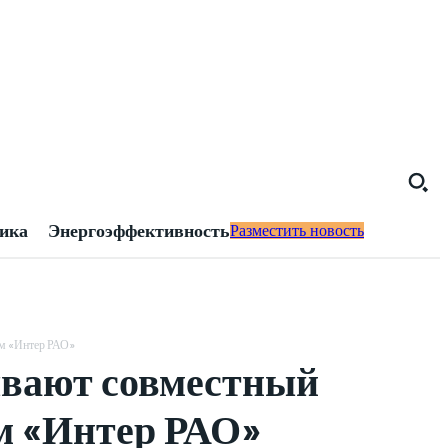
тика
Энергоэффективность
Разместить новость
ем «Интер РАО»
ывают совместный
ем «Интер РАО»