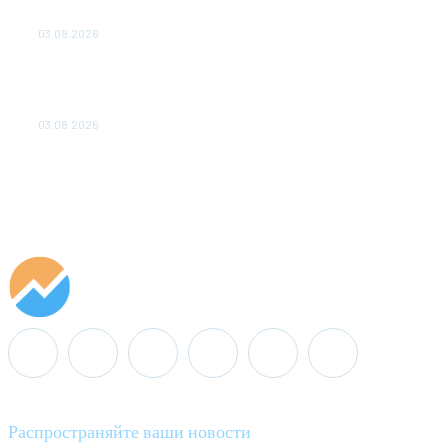
ОБЕСПЕЧЕНО ДО 2028 ГОДА
03.08.2026
«Роснефть» вносит вклад в изучение и
сохранение популяции дикого северного
оленя в России
03.08.2026
Распространяйте ваши новости