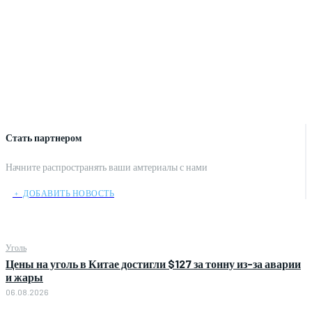
Стать партнером
Начните распространять ваши амтериалы с нами
﹢ ДОБАВИТЬ НОВОСТЬ
Уголь
Цены на уголь в Китае достигли $127 за тонну из-за аварии
и жары
06.08.2026