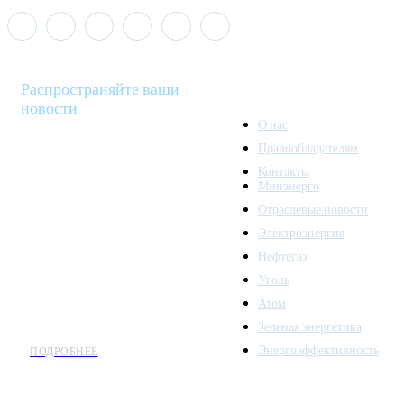
Распространяйте ваши
новости
О нас
Правообладателям
Minenergo News - ваш
Контакты
надежный источник
Минэнерго
последних новостей и
Отраслевые новости
аналитики о развитии
Электроэнергия
топливно-энергетического
комплекса. Мы также
Нефтегаз
предлагаем широкое
Уголь
распространение новостей
Атом
организациям энергетики.
Зеленая энергетика
Энергоэффективность
ПОДРОБНЕЕ