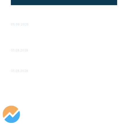
Эффективное обучение: партнеры «Сетевой компании»
удваивают выпуск продукции и снижают потери
05.08.2026
ТЕХНИЧЕСКОЕ ОБСЛУЖИВАНИЕ КОНВЕРТОРНЫХ
ПОДСТАНЦИЙ ПРОЕКТА «CASA-1000» ОБЕСПЕЧЕНО
ДО 2028 ГОДА
03.08.2026
«Роснефть» вносит вклад в изучение и сохранение
популяции дикого северного оленя в России
03.08.2026