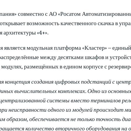
пания» совместно с АО «Росатом Автоматизированн
 открывает возможность качественного скачка в уп
я архитектуры «4+».
 является модульная платформа «Кластер» – единый
распределённые между десятками шкафов и устройс
модулях, размещённых в едином корпусе с резерви
я концепция создания цифровых подстанций с центр
диных вычислительных комплексах. Одно из основн
 централизованной системы вместо терминалов ре
ри неисправности одного из модулей происходит ми
ким образом, обеспечивается не только точность ди
ращается количество вторичного оборудования на