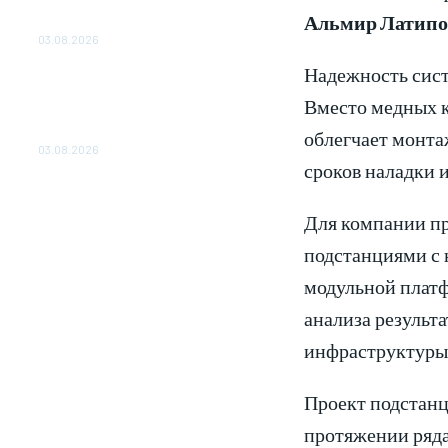
ОБЕСПЕЧЕНО ДО 2028
Альмир Латипов
ГОДА
03.08.2026
Надежность сист
«Роснефть» вносит вклад в
изучение и сохранение
Вместо медных к
популяции дикого
северного оленя в России
облегчает монта
03.08.2026
сроков наладки 
Для компании пр
подстанциями с 
модульной платф
анализа результ
инфраструктуры 
Проект подстанц
протяжении ряда