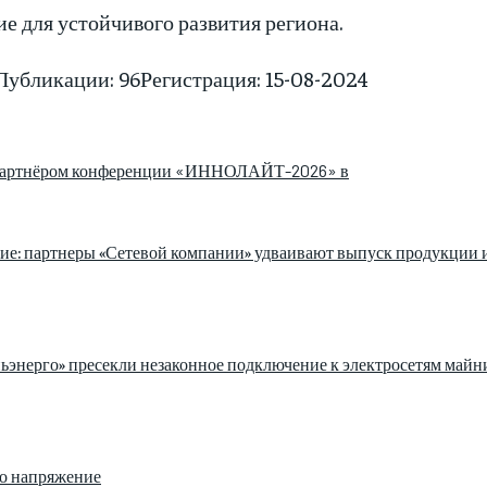
е для устойчивого развития региона.
Публикации: 96
Регистрация: 15-08-2024
партнёром конференции «ИННОЛАЙТ-2026» в
ие: партнеры «Сетевой компании» удваивают выпуск продукции 
ьэнерго» пресекли незаконное подключение к электросетям май
ло напряжение