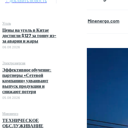
﹢ ДОБАВИТЬ НОВОСТЬ
Minenergo.com
Уголь
Цены на уголь в Китае
достигли $127 за тонну из-
за аварии и жары
06.08.2026
Электроэнергия
Эффективное обучение:
партнеры «Сетевой
компании» удваивают
выпуск продукции и
снижают потери
05.08.2026
Минэнерго
ТЕХНИЧЕСКОЕ
ОБСЛУЖИВАНИЕ