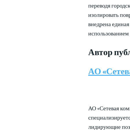
переводя городс
изолировать повр
внедрена единая
использованием 
Автор пуб
АО «Сетев
АО «Сетевая ком
специализируетс
лидирующие пози