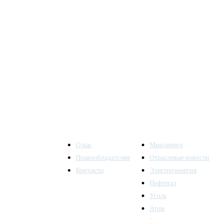
О нас
Минэнерго
Правообладателям
Отраслевые новости
Контакты
Электроэнергия
ы также
Нефтегаз
Уголь
Атом