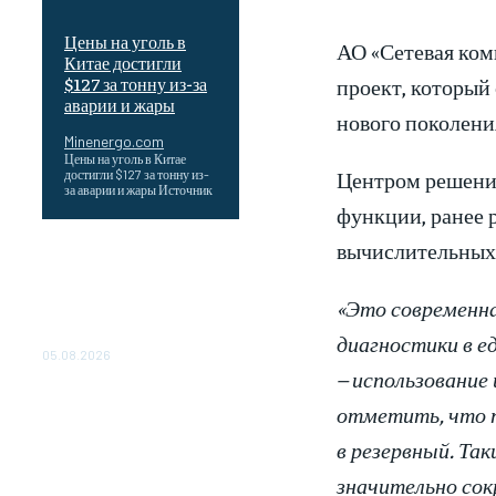
Цены на уголь в
АО «Сетевая ком
Китае достигли
проект, который
$127 за тонну из-за
аварии и жары
нового поколени
Minenergo.com
Цены на уголь в Китае
Центром решения
достигли $127 за тонну из-
за аварии и жары Источник
функции, ранее 
вычислительных 
Эффективное обучение:
партнеры «Сетевой
компании» удваивают
«Это современна
выпуск продукции и
снижают потери
диагностики в е
05.08.2026
– использование
ТЕХНИЧЕСКОЕ
отметить, что п
ОБСЛУЖИВАНИЕ
КОНВЕРТОРНЫХ
в резервный. Та
ПОДСТАНЦИЙ ПРОЕКТА
«CASA-1000»
значительно сок