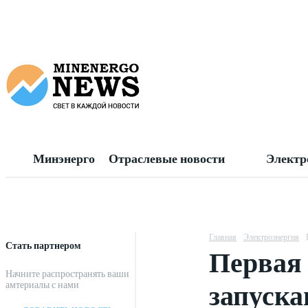
Минэнерго
Отраслевые новости
Электр
Главная
Электроэнергия
Стать партнером
Первая 
Начните распространять ваши
запуск
амтериалы с нами