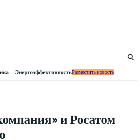
тика
Энергоэффективность
Разместить новость
компания» и Росатом
ю