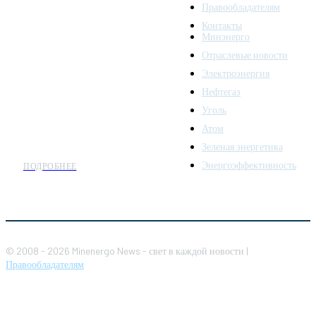
Правообладателям
Minenergo News - ваш
Контакты
надежный источник
Минэнерго
последних новостей и
Отраслевые новости
аналитики о развитии
Электроэнергия
топливно-энергетического
комплекса. Мы также
Нефтегаз
предлагаем широкое
Уголь
распространение новостей
Атом
организациям энергетики.
Зеленая энергетика
Энергоэффективность
ПОДРОБНЕЕ
© 2008 - 2026 Minenergo News - свет в каждой новости |
Правообладателям