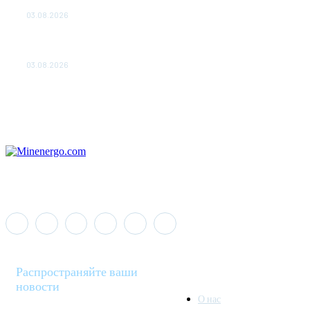
ДО 2028 ГОДА
03.08.2026
«Роснефть» вносит вклад в изучение и сохранение
популяции дикого северного оленя в России
03.08.2026
Распространяйте ваши
новости
О нас