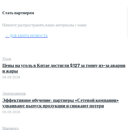
Стать партнером
Начните распространять ваши амтериалы с нами
﹢ ДОБАВИТЬ НОВОСТЬ
Уголь
Цены на уголь в Китае достигли $127 за тонну из-за аварии
и жары
06.08.2026
Электроэнергия
Эффективное обучение: партнеры «Сетевой компании»
удваивают выпуск продукции и снижают потери
05.08.2026
Минэнерго