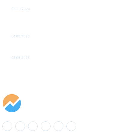
удваивают выпуск продукции и снижают потери
05.08.2026
ТЕХНИЧЕСКОЕ ОБСЛУЖИВАНИЕ КОНВЕРТОРНЫХ
ПОДСТАНЦИЙ ПРОЕКТА «CASA-1000» ОБЕСПЕЧЕНО
ДО 2028 ГОДА
03.08.2026
«Роснефть» вносит вклад в изучение и сохранение
популяции дикого северного оленя в России
03.08.2026