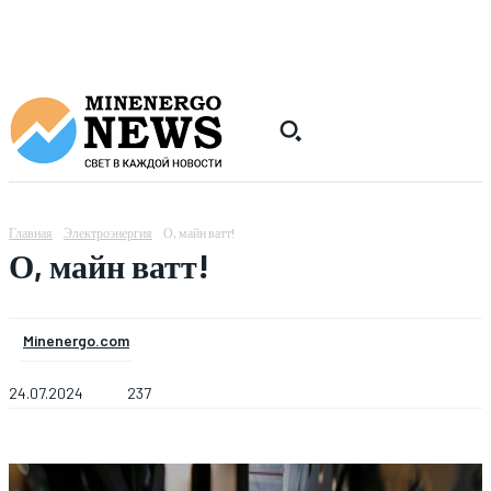
Главная
Электроэнергия
О, майн ватт!
О, майн ватт!
Minenergo.com
24.07.2024
237