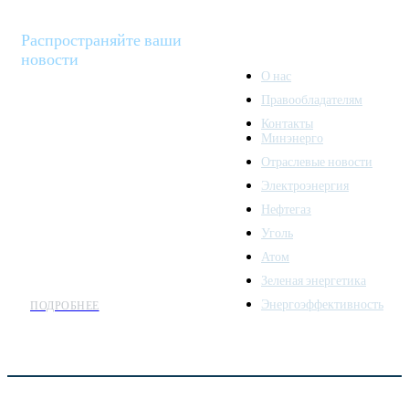
Распространяйте ваши
новости
О нас
Правообладателям
Minenergo News - ваш
Контакты
надежный источник
Минэнерго
последних новостей и
Отраслевые новости
аналитики о развитии
Электроэнергия
топливно-энергетического
комплекса. Мы также
Нефтегаз
предлагаем широкое
Уголь
распространение новостей
Атом
организациям энергетики.
Зеленая энергетика
Энергоэффективность
ПОДРОБНЕЕ