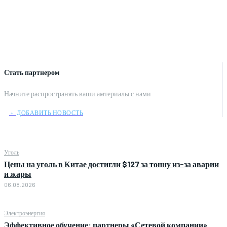
Стать партнером
Начните распространять ваши амтериалы с нами
﹢ ДОБАВИТЬ НОВОСТЬ
Уголь
Цены на уголь в Китае достигли $127 за тонну из-за аварии
и жары
06.08.2026
Электроэнергия
Эффективное обучение: партнеры «Сетевой компании»