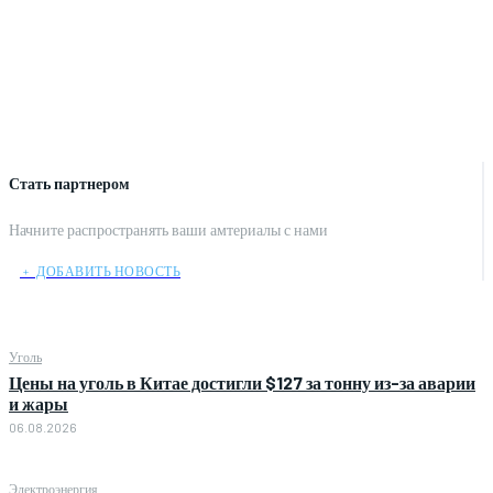
Стать партнером
Начните распространять ваши амтериалы с нами
﹢ ДОБАВИТЬ НОВОСТЬ
Уголь
Цены на уголь в Китае достигли $127 за тонну из-за аварии
и жары
06.08.2026
Электроэнергия