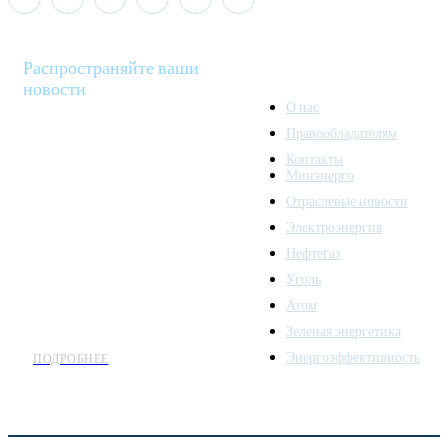
Распространяйте ваши
новости
О нас
Правообладателям
Minenergo News - ваш
Контакты
надежный источник
Минэнерго
последних новостей и
Отраслевые новости
аналитики о развитии
Электроэнергия
топливно-энергетического
комплекса. Мы также
Нефтегаз
предлагаем широкое
Уголь
распространение новостей
Атом
организациям энергетики.
Зеленая энергетика
Энергоэффективность
ПОДРОБНЕЕ