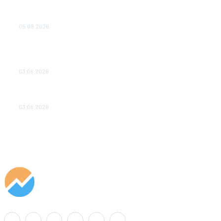
Эффективное обучение: партнеры «Сетевой компании»
удваивают выпуск продукции и снижают потери
05.08.2026
ТЕХНИЧЕСКОЕ ОБСЛУЖИВАНИЕ КОНВЕРТОРНЫХ
ПОДСТАНЦИЙ ПРОЕКТА «CASA-1000» ОБЕСПЕЧЕНО
ДО 2028 ГОДА
03.08.2026
«Роснефть» вносит вклад в изучение и сохранение
популяции дикого северного оленя в России
03.08.2026