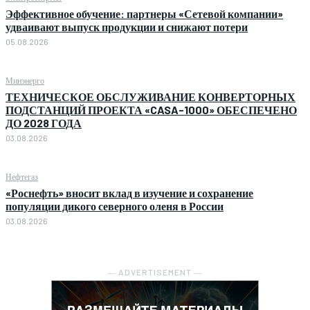
Эффективное обучение: партнеры «Сетевой компании»
удваивают выпуск продукции и снижают потери
05.08.2026
Минэнерго
ТЕХНИЧЕСКОЕ ОБСЛУЖИВАНИЕ КОНВЕРТОРНЫХ
ПОДСТАНЦИЙ ПРОЕКТА «CASA-1000» ОБЕСПЕЧЕНО
ДО 2028 ГОДА
03.08.2026
Нефтегаз
«Роснефть» вносит вклад в изучение и сохранение
популяции дикого северного оленя в России
03.08.2026
― ADVERTISEMENT ―