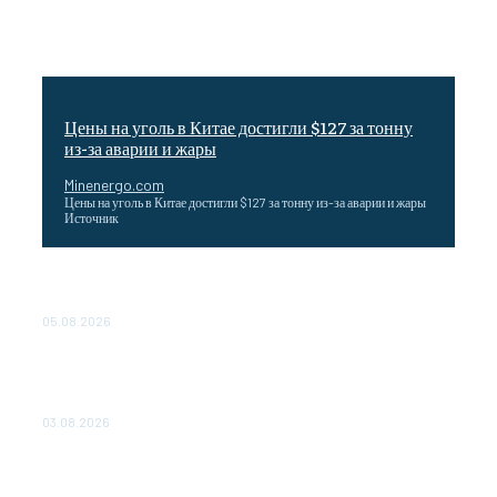
Цены на уголь в Китае достигли $127 за тонну
из-за аварии и жары
Minenergo.com
Цены на уголь в Китае достигли $127 за тонну из-за аварии и жары
Источник
Эффективное обучение: партнеры «Сетевой компании»
удваивают выпуск продукции и снижают потери
05.08.2026
ТЕХНИЧЕСКОЕ ОБСЛУЖИВАНИЕ КОНВЕРТОРНЫХ
ПОДСТАНЦИЙ ПРОЕКТА «CASA-1000» ОБЕСПЕЧЕНО
ДО 2028 ГОДА
03.08.2026
«Роснефть» вносит вклад в изучение и сохранение
популяции дикого северного оленя в России