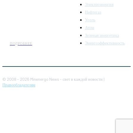
Электроэнергия
топливно-энергетического
комплекса. Мы также
Нефтегаз
предлагаем широкое
Уголь
распространение новостей
Атом
организациям энергетики.
Зеленая энергетика
Энергоэффективность
ПОДРОБНЕЕ
© 2008 - 2026 Minenergo News - свет в каждой новости |
Правообладателям