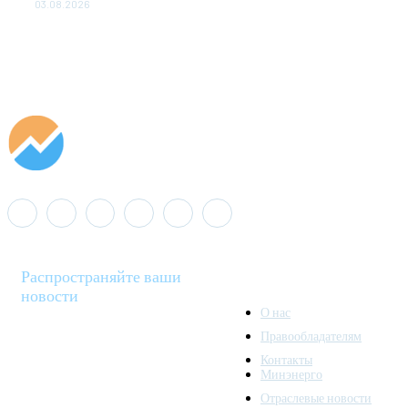
03.08.2026
Распространяйте ваши
новости
О нас
Правообладателям
Minenergo News - ваш
Контакты
надежный источник
Минэнерго
последних новостей и
Отраслевые новости
аналитики о развитии