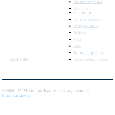
Правообладателям
Minenergo News - ваш
Контакты
надежный источник
Минэнерго
последних новостей и
Отраслевые новости
аналитики о развитии
Электроэнергия
топливно-энергетического
комплекса. Мы также
Нефтегаз
предлагаем широкое
Уголь
распространение новостей
Атом
организациям энергетики.
Зеленая энергетика
Энергоэффективность
ПОДРОБНЕЕ
© 2008 - 2026 Minenergo News - свет в каждой новости |
Правообладателям