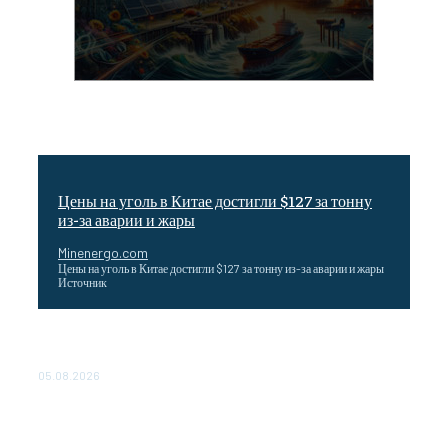
Цены на уголь в Китае достигли $127 за тонну
из-за аварии и жары
Minenergo.com
Цены на уголь в Китае достигли $127 за тонну из-за аварии и жары
Источник
Эффективное обучение: партнеры «Сетевой компании»
удваивают выпуск продукции и снижают потери
05.08.2026
ТЕХНИЧЕСКОЕ ОБСЛУЖИВАНИЕ КОНВЕРТОРНЫХ
ПОДСТАНЦИЙ ПРОЕКТА «CASA-1000» ОБЕСПЕЧЕНО