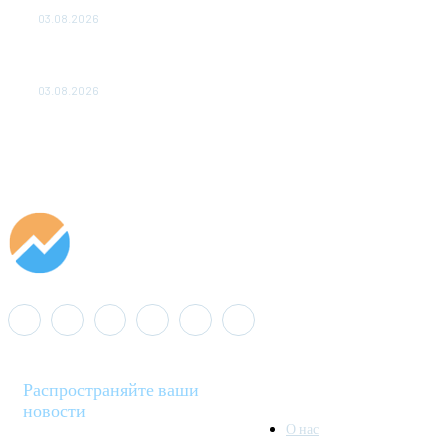
ДО 2028 ГОДА
03.08.2026
«Роснефть» вносит вклад в изучение и сохранение
популяции дикого северного оленя в России
03.08.2026
Распространяйте ваши
новости
О нас