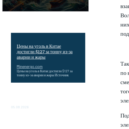
вза
Вол
них
под
Цены на уголь в Китае
достигли $127 за тонну из-за
аварии и жары
Так
Minenergo.com
по 
Цены на уголь в Китае достигли $127 за
тонну из-за аварии и жары Источник
сме
тог
Эффективное обучение: партнеры
«Сетевой компании» удваивают выпуск
эле
продукции и снижают потери
05.08.2026
Под
ТЕХНИЧЕСКОЕ ОБСЛУЖИВАНИЕ
КОНВЕРТОРНЫХ ПОДСТАНЦИЙ
эле
ПРОЕКТА «CASA-1000»