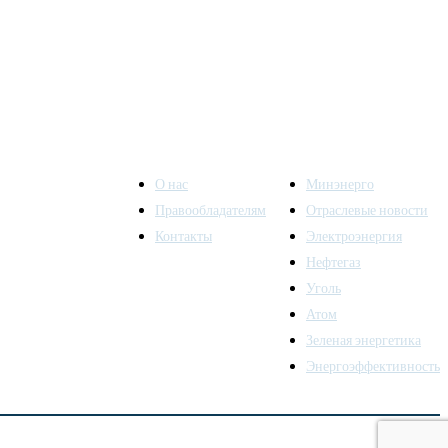
О нас
Минэнерго
Правообладателям
Отраслевые новости
Контакты
Электроэнергия
ы также
Нефтегаз
Уголь
Атом
Зеленая энергетика
Энергоэффективность