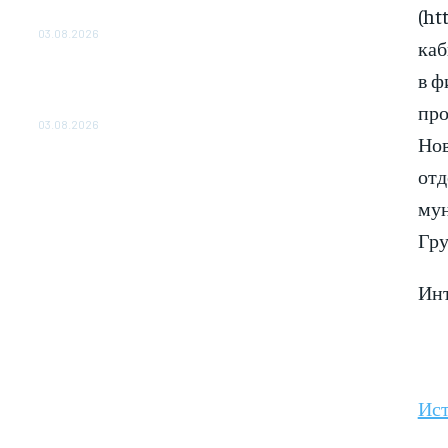
(ht
ОБЕСПЕЧЕНО ДО 2028 ГОДА
03.08.2026
каб
«Роснефть» вносит вклад в изучение и
в ф
сохранение популяции дикого северного
про
оленя в России
03.08.2026
Нов
отд
мун
Гру
Инт
Ис