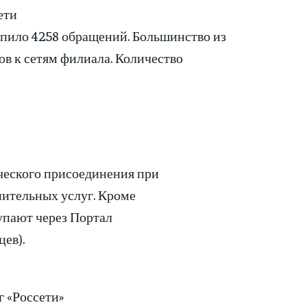
ети
упило 4258 обращений. Большинство из
ов к сетям филиала. Количество
ческого присоединения при
нительных услуг. Кроме
упают через Портал
цев).
г «Россети»