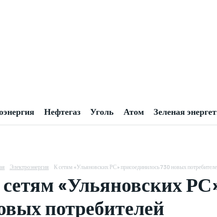
оэнергия
Нефтегаз
Уголь
Атом
Зеленая энерге
ая
Электроэнергия
К сетям «Ульяновских РС» присоединилось 730 новых потребител
 сетям «Ульяновских РС
овых потребителей