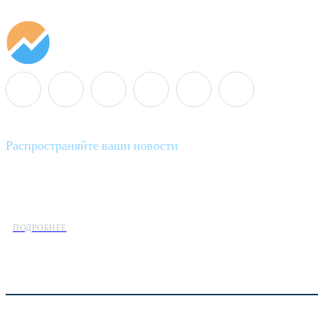
Распространяйте ваши новости
Minenergo News - ваш надежный источник последних новостей 
предлагаем широкое распространение новостей организациям э
ПОДРОБНЕЕ