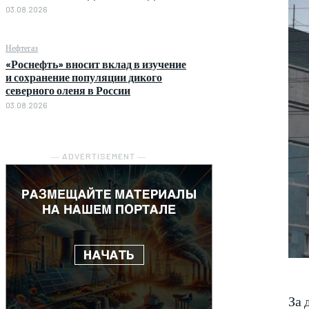
03.08.2026
Нефтегаз
«Роснефть» вносит вклад в изучение
и сохранение популяции дикого
северного оленя в России
03.08.2026
― ADVERTISEMENT ―
За 