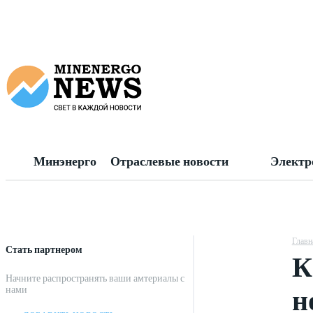
Минэнерго
Отраслевые новости
Электр
Главн
Стать партнером
К
Начните распространять ваши амтериалы с
н
нами