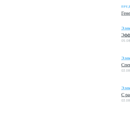
ПРЕ
Гене
Элек
Эфф
05.0
Элек
Спе
03.0
Элек
С р
03.0