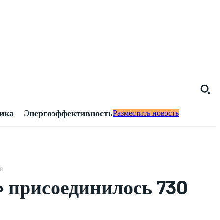
тика
Энергоэффективность
Разместить новость
ей
» присоединилось 730