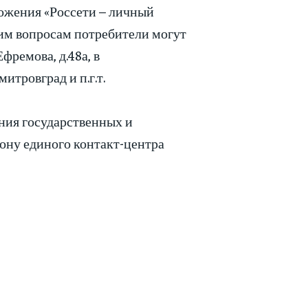
ложения «Россети – личный
им вопросам потребители могут
фремова, д.48а, в
итровград и п.г.т.
ния государственных и
ону единого контакт-центра