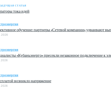
ДЫДУЩАЯ СТАТЬЯ
раторы тока идей
троэнергия
ективное обучение: партнеры «Сетевой компании» удваивают вы
8.2026
троэнергия
циалисты «Кубаньэнерго» пресекли незаконное подключение к э
8.2026
троэнергия
асплатой возникло напряжение
8.2026