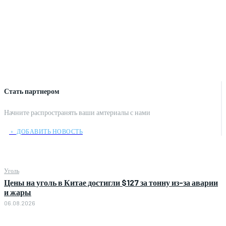
Стать партнером
Начните распространять ваши амтериалы с нами
﹢ ДОБАВИТЬ НОВОСТЬ
Уголь
Цены на уголь в Китае достигли $127 за тонну из-за аварии
и жары
06.08.2026