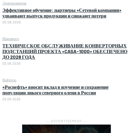
Электроэнергия
Эффективное обучение: партнеры «Сетевой компании»
удваивают выпуск продукции и снижают потери
05.08.2026
Минэнерго
ТЕХНИЧЕСКОЕ ОБСЛУЖИВАНИЕ КОНВЕРТОРНЫХ
ПОДСТАНЦИЙ ПРОЕКТА «CASA-1000» ОБЕСПЕЧЕНО
ДО 2028 ГОДА
03.08.2026
Нефтегаз
«Роснефть» вносит вклад в изучение и сохранение
популяции дикого северного оленя в России
03.08.2026
― ADVERTISEMENT ―