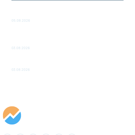
Эффективное обучение: партнеры «Сетевой компании»
удваивают выпуск продукции и снижают потери
05.08.2026
ТЕХНИЧЕСКОЕ ОБСЛУЖИВАНИЕ КОНВЕРТОРНЫХ
ПОДСТАНЦИЙ ПРОЕКТА «CASA-1000» ОБЕСПЕЧЕНО
ДО 2028 ГОДА
03.08.2026
«Роснефть» вносит вклад в изучение и сохранение
популяции дикого северного оленя в России
03.08.2026