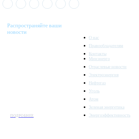
Распространяйте ваши
новости
О нас
Правообладателям
Minenergo News - ваш
Контакты
надежный источник
Минэнерго
последних новостей и
Отраслевые новости
аналитики о развитии
Электроэнергия
топливно-энергетического
комплекса. Мы также
Нефтегаз
предлагаем широкое
Уголь
распространение новостей
Атом
организациям энергетики.
Зеленая энергетика
Энергоэффективность
ПОДРОБНЕЕ