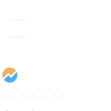
ТЕХНИЧЕСКОЕ ОБСЛУЖИВАНИЕ КОНВЕРТОРНЫХ
ПОДСТАНЦИЙ ПРОЕКТА «CASA-1000» ОБЕСПЕЧЕНО
ДО 2028 ГОДА
03.08.2026
«Роснефть» вносит вклад в изучение и сохранение
популяции дикого северного оленя в России
03.08.2026