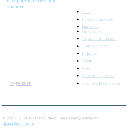
Распространяйте ваши
новости
О нас
Правообладателям
Minenergo News - ваш
Контакты
надежный источник
Минэнерго
последних новостей и
Отраслевые новости
аналитики о развитии
Электроэнергия
топливно-энергетического
комплекса. Мы также
Нефтегаз
предлагаем широкое
Уголь
распространение новостей
Атом
организациям энергетики.
Зеленая энергетика
Энергоэффективность
ПОДРОБНЕЕ
© 2008 - 2026 Minenergo News - свет в каждой новости |
Правообладателям