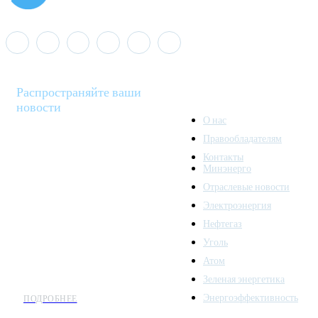
Распространяйте ваши
новости
О нас
Правообладателям
Minenergo News - ваш
Контакты
надежный источник
Минэнерго
последних новостей и
Отраслевые новости
аналитики о развитии
Электроэнергия
топливно-энергетического
комплекса. Мы также
Нефтегаз
предлагаем широкое
Уголь
распространение новостей
Атом
организациям энергетики.
Зеленая энергетика
Энергоэффективность
ПОДРОБНЕЕ