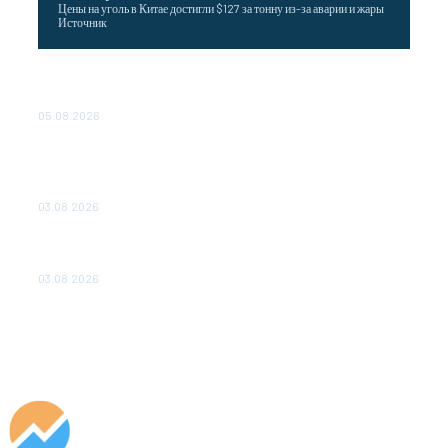
Цены на уголь в Китае достигли $127 за тонну из-за аварии и жары
Источник
Эффективное обучение: партнеры «Сетевой компании»
удваивают выпуск продукции и снижают потери
05.08.2026
ТЕХНИЧЕСКОЕ ОБСЛУЖИВАНИЕ КОНВЕРТОРНЫХ
ПОДСТАНЦИЙ ПРОЕКТА «CASA-1000» ОБЕСПЕЧЕНО
ДО 2028 ГОДА
03.08.2026
«Роснефть» вносит вклад в изучение и сохранение
популяции дикого северного оленя в России
03.08.2026