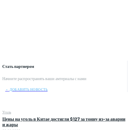
Стать партнером
Начните распространять ваши амтериалы с нами
﹢ ДОБАВИТЬ НОВОСТЬ
Уголь
Цены на уголь в Китае достигли $127 за тонну из-за аварии
и жары