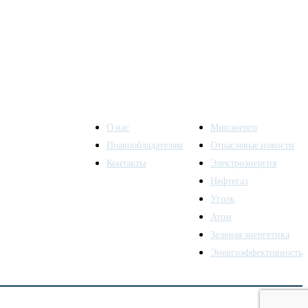
О нас
Минэнерго
Правообладателям
Отраслевые новости
Контакты
Электроэнергия
ы также
Нефтегаз
Уголь
Атом
Зеленая энергетика
Энергоэффективность