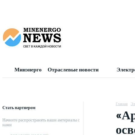
Минэнерго
Отраслевые новости
Электр
Главная
Эл
Стать партнером
«Ар
Начните распространять ваши амтериалы с
осв
нами