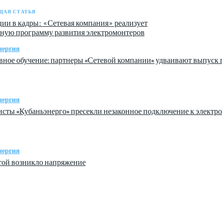
АЯ СТАТЬЯ
ии в кадры: «Сетевая компания» реализует
ную программу развития электромонтеров
нергия
ное обучение: партнеры «Сетевой компании» удваивают выпуск
нергия
сты «Кубаньэнерго» пресекли незаконное подключение к электр
нергия
той возникло напряжение