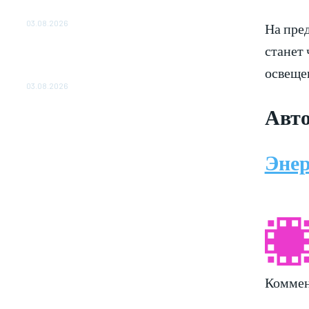
ОБЕСПЕЧЕНО ДО 2028 ГОДА
03.08.2026
На пре
станет 
«Роснефть» вносит вклад в изучение и
сохранение популяции дикого северного
освещен
оленя в России
03.08.2026
Авто
Энер
Коммен