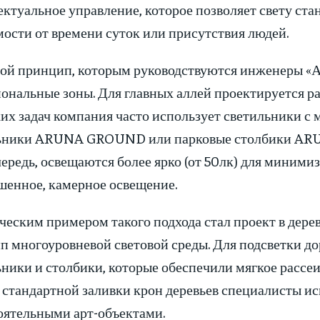
ктуальное управление, которое позволяет свету стан
ости от времени суток или присутствия людей.
ой принцип, которым руководствуются инженеры «Ар
ональные зоны. Для главных аллей проектируется ра
их задач компания часто использует светильники с
ьники ARUNA GROUND или парковые столбики ARUN
ередь, освещаются более ярко (от 50лк) для миними
шенное, камерное освещение.
еским примером такого подхода стал проект в дерев
п многоуровневой световой среды. Для подсветки д
ники и столбики, которые обеспечили мягкое рассеи
 стандартной заливки крон деревьев специалисты ис
оятельными арт-объектами.