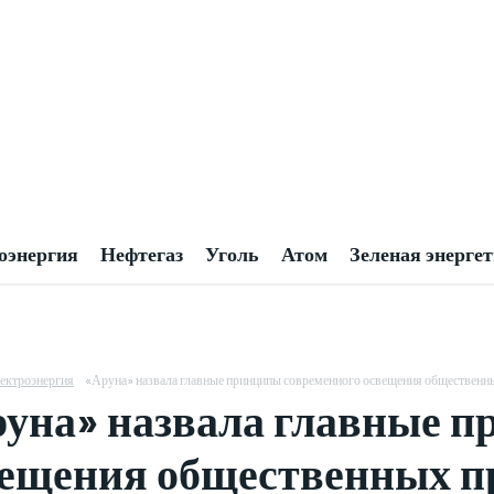
оэнергия
Нефтегаз
Уголь
Атом
Зеленая энерге
ектроэнергия
«Аруна» назвала главные принципы современного освещения общественн
уна» назвала главные п
ещения общественных п