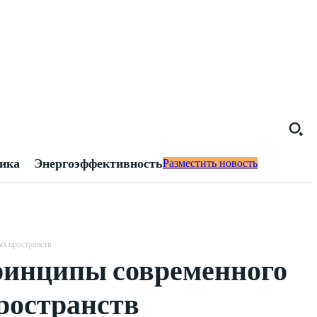
тика
Энергоэффективность
Разместить новость
ых пространств
ринципы современного
ространств