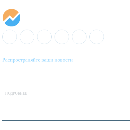
Распространяйте ваши новости
Minenergo News - ваш надежный источник последних новостей 
предлагаем широкое распространение новостей организациям э
ПОДРОБНЕЕ