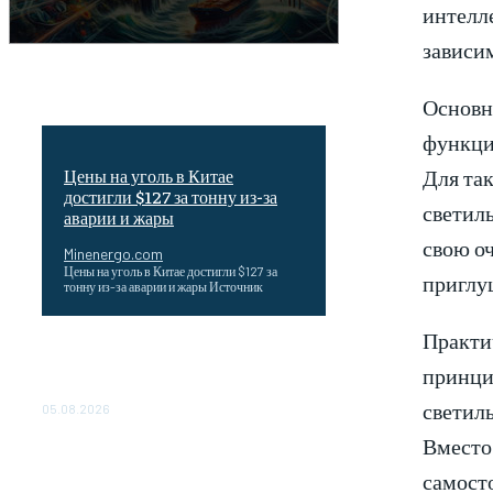
интелле
зависим
Основн
функци
Для так
Цены на уголь в Китае
достигли $127 за тонну из-за
светил
аварии и жары
свою оч
Minenergo.com
Цены на уголь в Китае достигли $127 за
приглу
тонну из-за аварии и жары Источник
Практич
Эффективное обучение: партнеры
«Сетевой компании» удваивают выпуск
принци
продукции и снижают потери
светиль
05.08.2026
Вместо
ТЕХНИЧЕСКОЕ ОБСЛУЖИВАНИЕ
КОНВЕРТОРНЫХ ПОДСТАНЦИЙ
самост
ПРОЕКТА «CASA-1000»