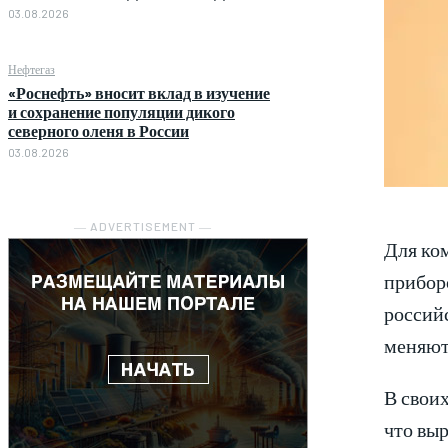
03.08.2026
Нефтегаз
«Роснефть» вносит вклад в изучение
и сохранение популяции дикого
северного оленя в России
03.08.2026
― ADVERTISEMENT ―
Для ко
приборо
россий
меняют
В своих
что выр