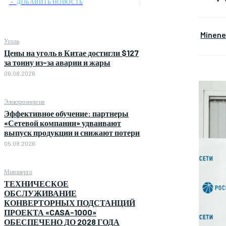
﹢ ДОБАВИТЬ НОВОСТЬ
Minen
Уголь
Цены на уголь в Китае достигли $127
за тонну из-за аварии и жары
06.08.2026
Электроэнергия
Эффективное обучение: партнеры
«Сетевой компании» удваивают
выпуск продукции и снижают потери
05.08.2026
Минэнерго
ТЕХНИЧЕСКОЕ
ОБСЛУЖИВАНИЕ
КОНВЕРТОРНЫХ ПОДСТАНЦИЙ
ПРОЕКТА «CASA-1000»
ОБЕСПЕЧЕНО ДО 2028 ГОДА