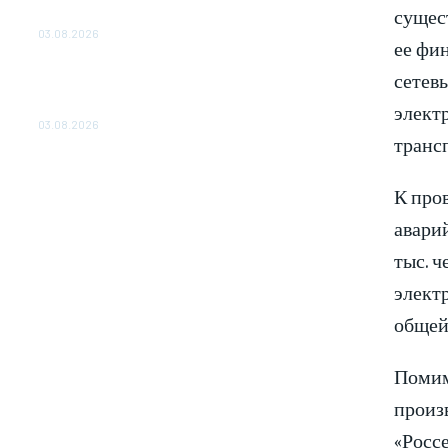
сущес
ОБЕСПЕЧЕНО ДО 2028 ГОДА
03.08.2026
ее фи
«Роснефть» вносит вклад в изучение и
сетев
сохранение популяции дикого северного
элект
оленя в России
03.08.2026
транс
К про
аварий
тыс. ч
элект
общей
Помим
произ
«Росс