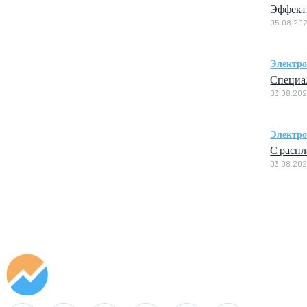
Эффект
05.08.20
Электро
Специал
03.08.20
Электро
С распл
03.08.20