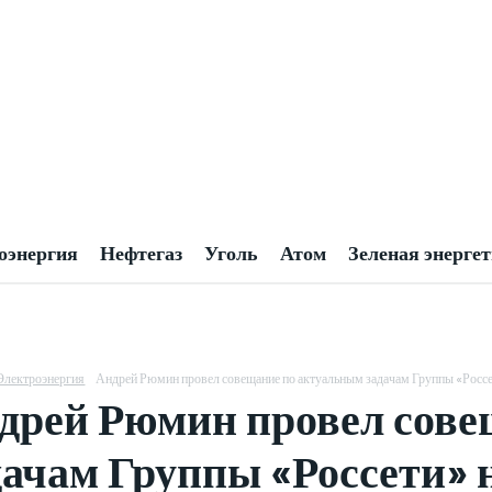
оэнергия
Нефтегаз
Уголь
Атом
Зеленая энерге
Электроэнергия
Андрей Рюмин провел совещание по актуальным задачам Группы «Россе
дрей Рюмин провел сове
дачам Группы «Россети» 