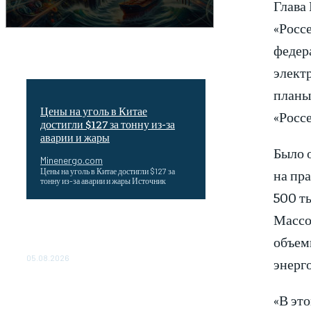
Глава
«Росс
федер
элект
планы
Цены на уголь в Китае
«Россе
достигли $127 за тонну из-за
аварии и жары
Было 
Minenergo.com
на пр
Цены на уголь в Китае достигли $127 за
тонну из-за аварии и жары Источник
500 ты
Массо
Эффективное обучение: партнеры
«Сетевой компании» удваивают выпуск
объем
продукции и снижают потери
05.08.2026
энерг
ТЕХНИЧЕСКОЕ ОБСЛУЖИВАНИЕ
КОНВЕРТОРНЫХ ПОДСТАНЦИЙ
«В эт
ПРОЕКТА «CASA-1000»