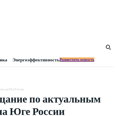
тика
Энергоэффективность
Разместить новость
ти» на Юге России
щание по актуальным
на Юге России