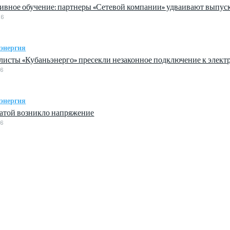
ивное обучение: партнеры «Сетевой компании» удваивают выпус
26
энергия
исты «Кубаньэнерго» пресекли незаконное подключение к элек
26
энергия
атой возникло напряжение
26