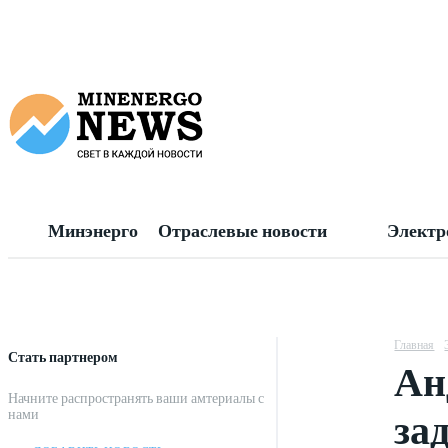
Минэнерго
Отраслевые новости
Электр
Главная
Стать партнером
Ан
Начните распространять ваши амтериалы с
за
нами