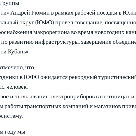
 Группы
ети» Андрей Рюмин в рамках рабочей поездки в Юж
альный округ (ЮФО) провел совещание, посвященн
роснабжения макрорегиона во время новогодних кан
 по развитию инфраструктуры, завершение объедин
ти Кубань».
отмечено, что
аздники в ЮФО ожидается рекордный туристический 
с. человек.
вое использование электроприборов в гостиницах и
ы работы транспортных компаний и магазинов привед
осистему.
ом году мы