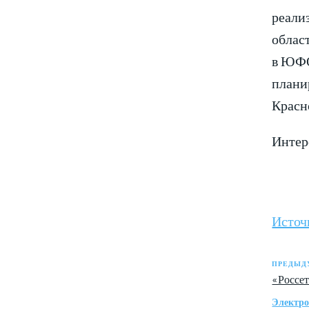
реали
облас
в ЮФО
плани
Красн
Интере
Источ
ПРЕДЫД
«Россе
Электро