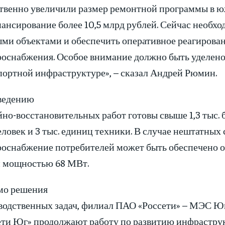
твенно увеличили размер ремонтной программы в ю
нансирование более 10,5 млрд рублей. Сейчас необхо
ыми объектами и обеспечить оперативное реагирова
роснабжения. Особое внимание должно быть уделен
портной инфраструктуре», – сказал Андрей Рюмин.
ведению
но-восстановительных работ готовы свыше 1,3 тыс. б
еловек и 3 тыс. единиц техники. В случае нештатных
роснабжение потребителей может быть обеспечено о
 мощностью 68 МВт.
о решения
водственных задач, филиал ПАО «Россети» – МЭС Юг
ети Юг» продолжают работу по развитию инфраструк