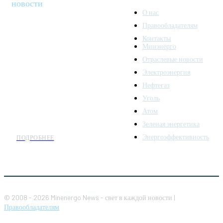
новости
О нас
Правообладателям
Minenergo News - ваш
Контакты
надежный источник
Минэнерго
последних новостей и
Отраслевые новости
аналитики о развитии
Электроэнергия
топливно-энергетического
комплекса. Мы также
Нефтегаз
предлагаем широкое
Уголь
распространение новостей
Атом
организациям энергетики.
Зеленая энергетика
Энергоэффективность
ПОДРОБНЕЕ
© 2008 - 2026 Minenergo News - свет в каждой новости |
Правообладателям