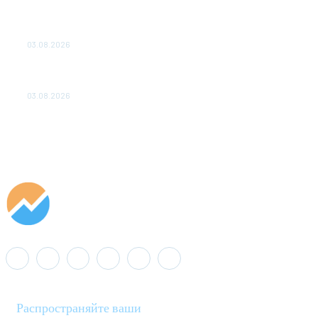
ТЕХНИЧЕСКОЕ ОБСЛУЖИВАНИЕ КОНВЕРТОРНЫХ
ПОДСТАНЦИЙ ПРОЕКТА «CASA-1000» ОБЕСПЕЧЕНО
ДО 2028 ГОДА
03.08.2026
«Роснефть» вносит вклад в изучение и сохранение
популяции дикого северного оленя в России
03.08.2026
Распространяйте ваши