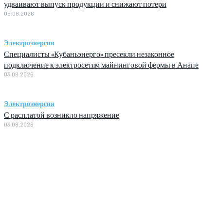
удваивают выпуск продукции и снижают потери
05.08.2026
Электроэнергия
Специалисты «Кубаньэнерго» пресекли незаконное
подключение к электросетям майнинговой фермы в Анапе
03.08.2026
Электроэнергия
С расплатой возникло напряжение
03.08.2026