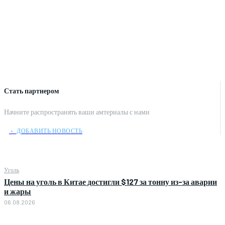
Стать партнером
Начните распространять ваши амтериалы с нами
﹢ ДОБАВИТЬ НОВОСТЬ
Уголь
Цены на уголь в Китае достигли $127 за тонну из-за аварии
и жары
06.08.2026