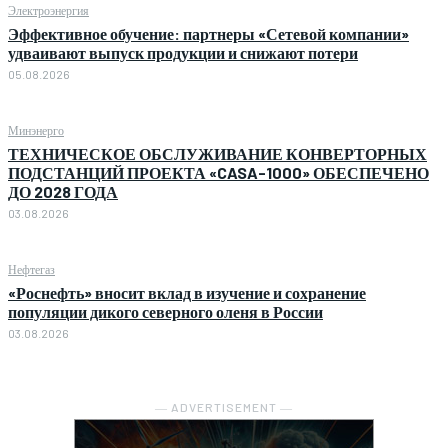
Электроэнергия
Эффективное обучение: партнеры «Сетевой компании»
удваивают выпуск продукции и снижают потери
05.08.2026
Минэнерго
ТЕХНИЧЕСКОЕ ОБСЛУЖИВАНИЕ КОНВЕРТОРНЫХ
ПОДСТАНЦИЙ ПРОЕКТА «CASA-1000» ОБЕСПЕЧЕНО
ДО 2028 ГОДА
03.08.2026
Нефтегаз
«Роснефть» вносит вклад в изучение и сохранение
популяции дикого северного оленя в России
03.08.2026
― ADVERTISEMENT ―