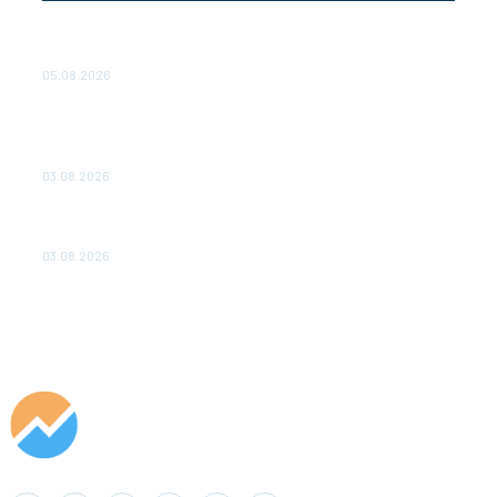
Эффективное обучение: партнеры «Сетевой компании»
удваивают выпуск продукции и снижают потери
05.08.2026
ТЕХНИЧЕСКОЕ ОБСЛУЖИВАНИЕ КОНВЕРТОРНЫХ
ПОДСТАНЦИЙ ПРОЕКТА «CASA-1000» ОБЕСПЕЧЕНО
ДО 2028 ГОДА
03.08.2026
«Роснефть» вносит вклад в изучение и сохранение
популяции дикого северного оленя в России
03.08.2026