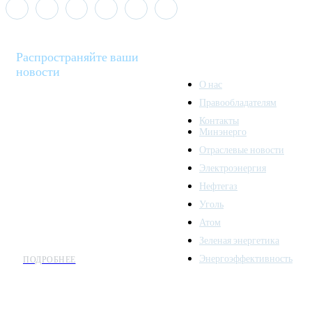
Распространяйте ваши
новости
О нас
Правообладателям
Minenergo News - ваш
Контакты
надежный источник
Минэнерго
последних новостей и
Отраслевые новости
аналитики о развитии
Электроэнергия
топливно-энергетического
комплекса. Мы также
Нефтегаз
предлагаем широкое
Уголь
распространение новостей
Атом
организациям энергетики.
Зеленая энергетика
Энергоэффективность
ПОДРОБНЕЕ