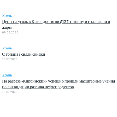
Уголь
Цены на уголь в Китае достигли $127 за тонну из-за аварии и
жары
06.08.2026
Уголь
С топлива сняли скидки
30.07.2026
Уголь
На разрезе «Кирбинский» успешно прошли масштабные учения
по ликвидации разлива нефтепродуктов
30.07.2026