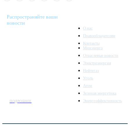
Распространяйте ваши
новости
О нас
Правообладателям
Minenergo News - ваш
Контакты
надежный источник
Минэнерго
последних новостей и
Отраслевые новости
аналитики о развитии
Электроэнергия
топливно-энергетического
комплекса. Мы также
Нефтегаз
предлагаем широкое
Уголь
распространение новостей
Атом
организациям энергетики.
Зеленая энергетика
Энергоэффективность
ПОДРОБНЕЕ