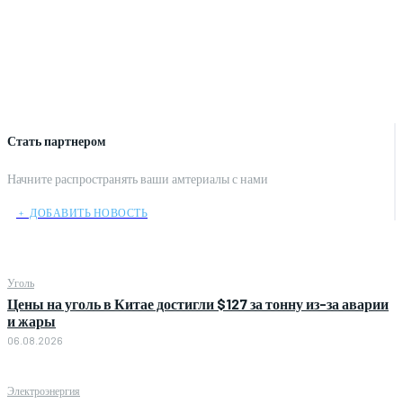
Стать партнером
Начните распространять ваши амтериалы с нами
﹢ ДОБАВИТЬ НОВОСТЬ
Уголь
Цены на уголь в Китае достигли $127 за тонну из-за аварии
и жары
06.08.2026
Электроэнергия