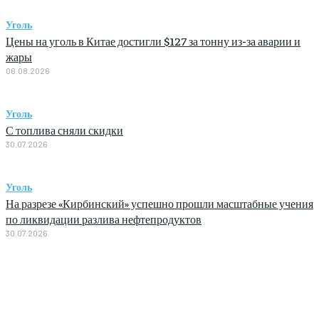
Уголь
Цены на уголь в Китае достигли $127 за тонну из-за аварии и
жары
06.08.2026
Уголь
С топлива сняли скидки
30.07.2026
Уголь
На разрезе «Кирбинский» успешно прошли масштабные учения
по ликвидации разлива нефтепродуктов
30.07.2026