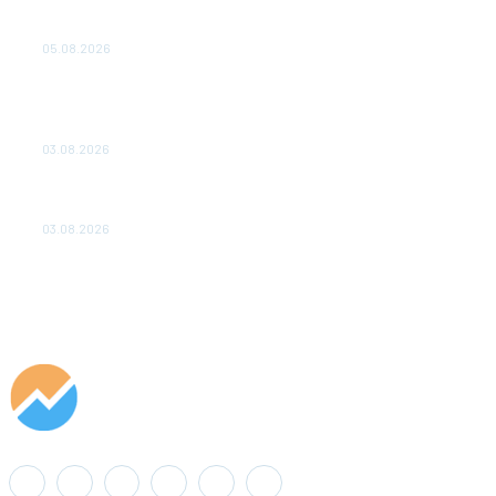
Эффективное обучение: партнеры «Сетевой компании»
удваивают выпуск продукции и снижают потери
05.08.2026
ТЕХНИЧЕСКОЕ ОБСЛУЖИВАНИЕ КОНВЕРТОРНЫХ
ПОДСТАНЦИЙ ПРОЕКТА «CASA-1000» ОБЕСПЕЧЕНО
ДО 2028 ГОДА
03.08.2026
«Роснефть» вносит вклад в изучение и сохранение
популяции дикого северного оленя в России
03.08.2026