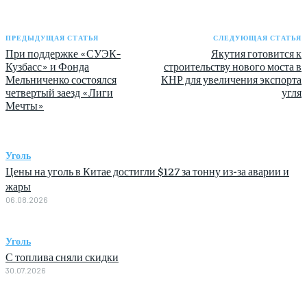
ПРЕДЫДУЩАЯ СТАТЬЯ
СЛЕДУЮЩАЯ СТАТЬЯ
При поддержке «СУЭК-
Якутия готовится к
Кузбасс» и Фонда
строительству нового моста в
Мельниченко состоялся
КНР для увеличения экспорта
четвертый заезд «Лиги
угля
Мечты»
Уголь
Цены на уголь в Китае достигли $127 за тонну из-за аварии и
жары
06.08.2026
Уголь
С топлива сняли скидки
30.07.2026