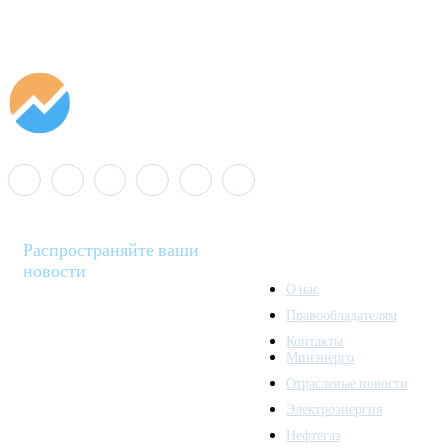
Распространяйте ваши
новости
О нас
Правообладателям
Minenergo News - ваш
Контакты
надежный источник
Минэнерго
последних новостей и
Отраслевые новости
аналитики о развитии
Электроэнергия
топливно-энергетического
комплекса. Мы также
Нефтегаз