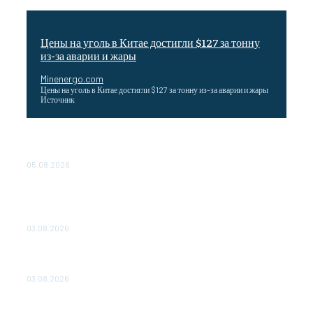
Цены на уголь в Китае достигли $127 за тонну
из-за аварии и жары
Minenergo.com
Цены на уголь в Китае достигли $127 за тонну из-за аварии и жары
Источник
Эффективное обучение: партнеры «Сетевой компании»
удваивают выпуск продукции и снижают потери
05.08.2026
ТЕХНИЧЕСКОЕ ОБСЛУЖИВАНИЕ КОНВЕРТОРНЫХ
ПОДСТАНЦИЙ ПРОЕКТА «CASA-1000» ОБЕСПЕЧЕНО
ДО 2028 ГОДА
03.08.2026
«Роснефть» вносит вклад в изучение и сохранение
популяции дикого северного оленя в России
03.08.2026