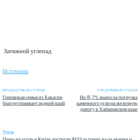
Затяжной углепад
Источник
ПРЕДЫДУЩАЯ СТАТЬЯ
СЛЕДУЮЩАЯ СТАТЬЯ
Горняцкая семья из Хакасии
На 15,7% выросла погрузка
благоустраивает родной край
каменного угля на железную
дорогу в Хабаровском крае
Уголь
Цены на уголь в Китае достигли $127 за тонну из-за аварии и