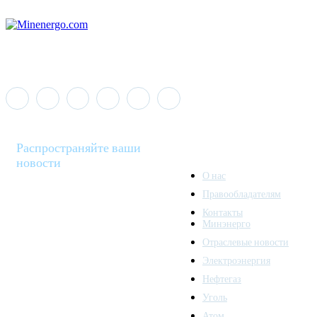
Распространяйте ваши
новости
О нас
Правообладателям
Minenergo News - ваш
Контакты
надежный источник
Минэнерго
последних новостей и
Отраслевые новости
аналитики о развитии
Электроэнергия
топливно-энергетического
комплекса. Мы также
Нефтегаз
предлагаем широкое
Уголь
распространение новостей
Атом