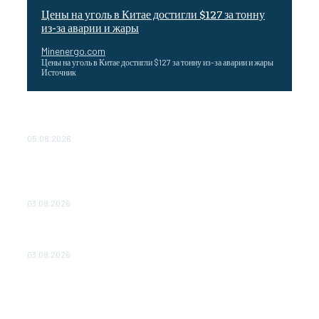
Цены на уголь в Китае достигли $127 за тонну
из-за аварии и жары
Minenergo.com
Цены на уголь в Китае достигли $127 за тонну из-за аварии и жары
Источник
Эффективное обучение: партнеры «Сетевой компании»
удваивают выпуск продукции и снижают потери
05.08.2026
ТЕХНИЧЕСКОЕ ОБСЛУЖИВАНИЕ КОНВЕРТОРНЫХ
ПОДСТАНЦИЙ ПРОЕКТА «CASA-1000» ОБЕСПЕЧЕНО
ДО 2028 ГОДА
03.08.2026
«Роснефть» вносит вклад в изучение и сохранение
популяции дикого северного оленя в России
03.08.2026