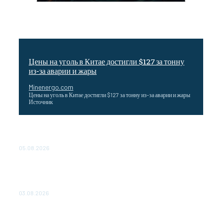
Цены на уголь в Китае достигли $127 за тонну
из-за аварии и жары
Minenergo.com
Цены на уголь в Китае достигли $127 за тонну из-за аварии и жары
Источник
Эффективное обучение: партнеры «Сетевой компании»
удваивают выпуск продукции и снижают потери
05.08.2026
ТЕХНИЧЕСКОЕ ОБСЛУЖИВАНИЕ КОНВЕРТОРНЫХ
ПОДСТАНЦИЙ ПРОЕКТА «CASA-1000» ОБЕСПЕЧЕНО
ДО 2028 ГОДА
03.08.2026
«Роснефть» вносит вклад в изучение и сохранение
популяции дикого северного оленя в России