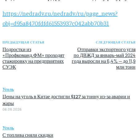
https://nedradv.ru/nedradv/ru/page_news?
obj=d95a8470fdfd61553937c042abb70b31
ПРЕДЫДУЩАЯ СТАТЬЯ
СЛЕДУЮЩАЯ СТАТЬЯ
Подростки из
Отправки экспортного угля
«Профкоманд.ФМ» проходят
по ДВЖД за январь-май 2024
стажировку на предприятиях
года выросли на 6,4% — до 11,9
СУЭК
млн тонн
Уголь
Цены на уголь в Китае достигли $127 за тонну из-за аварии и
жары
06.08.2026
Уголь
С топлива сняли скидки