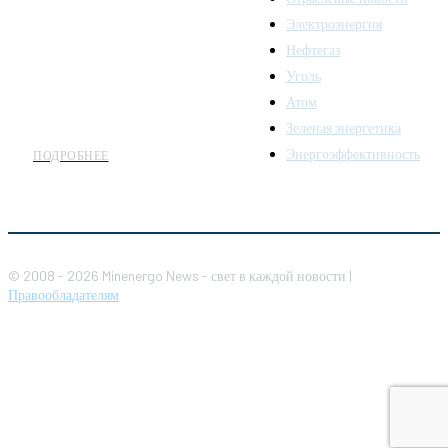
аналитики о развитии
Электроэнергия
топливно-энергетического
комплекса. Мы также
Нефтегаз
предлагаем широкое
Уголь
распространение новостей
Атом
организациям энергетики.
Зеленая энергетика
Энергоэффективность
ПОДРОБНЕЕ
© 2008 - 2026 Minenergo News - свет в каждой новости |
Правообладателям