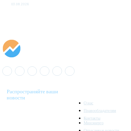
03.08.2026
Распространяйте ваши
новости
О нас
Правообладателям
Minenergo News - ваш
Контакты
надежный источник
Минэнерго
последних новостей и
Отраслевые новости