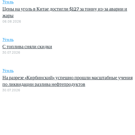
Уголь
Цены на уголь в Китае достигли $127 за тонну из-за аварии и
жары
06.08.2026
Уголь
С топлива сняли скидки
30.07.2026
Уголь
На разрезе «Кирбинский» успешно прошли масштабные учения
по ликвидации разлива нефтепродуктов
30.07.2026