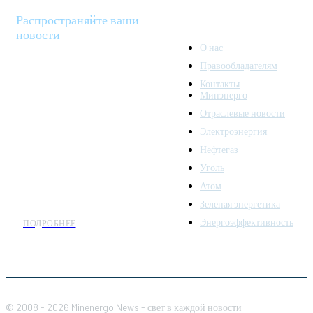
Распространяйте ваши
новости
О нас
Правообладателям
Minenergo News - ваш
Контакты
надежный источник
Минэнерго
последних новостей и
Отраслевые новости
аналитики о развитии
Электроэнергия
топливно-энергетического
комплекса. Мы также
Нефтегаз
предлагаем широкое
Уголь
распространение новостей
Атом
организациям энергетики.
Зеленая энергетика
Энергоэффективность
ПОДРОБНЕЕ
© 2008 - 2026 Minenergo News - свет в каждой новости |