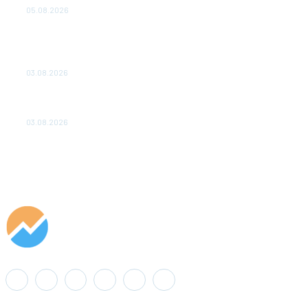
05.08.2026
ТЕХНИЧЕСКОЕ ОБСЛУЖИВАНИЕ КОНВЕРТОРНЫХ
ПОДСТАНЦИЙ ПРОЕКТА «CASA-1000» ОБЕСПЕЧЕНО
ДО 2028 ГОДА
03.08.2026
«Роснефть» вносит вклад в изучение и сохранение
популяции дикого северного оленя в России
03.08.2026