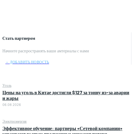
Стать партнером
Начните распространять ваши амтериалы с нами
﹢ ДОБАВИТЬ НОВОСТЬ
Уголь
Цены на уголь в Китае достигли $127 за тонну из-за аварии
и жары
06.08.2026
Электроэнергия
Эффективное обучение: партнеры «Сетевой компании»
удваивают выпуск продукции и снижают потери