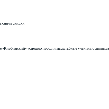
а сняли скидки
зе «Кирбинский» успешно прошли масштабные учения по ликвида