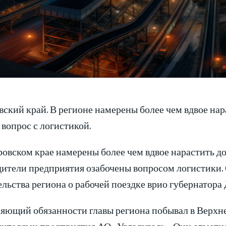
ский край. В регионе намерены более чем вдвое нар
вопрос с логистикой.
овском крае намерены более чем вдвое нарастить д
ители предприятия озабочены вопросом логистики. 
ельства региона о рабочей поездке врио губернатор
яющий обязанности главы региона побывал в Верхнеб
дителями предприятия АО «Ургалуголь». Они отметил