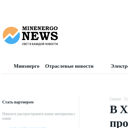
Минэнерго
Отраслевые новости
Электр
Главная
Уг
Стать партнером
В Х
Начните распространять ваши амтериалы с
про
нами