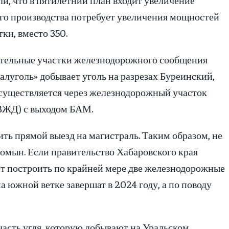
ного производства потребует увеличения мощностей
тки, вместо 350.
нительные участки железнодорожного сообщения
луголь» добывает уголь на разрезах Буреинский,
осуществляется через железнодорожный участок
ВЖД) с выходом БАМ.
ть прямой выезд на магистраль. Таким образом, не
домын. Если правительство Хабаровского края
дет построить по крайней мере две железнодорожные
а южной ветке завершат в 2024 году, а по поводу
асть угля, которую добывают на Уральском