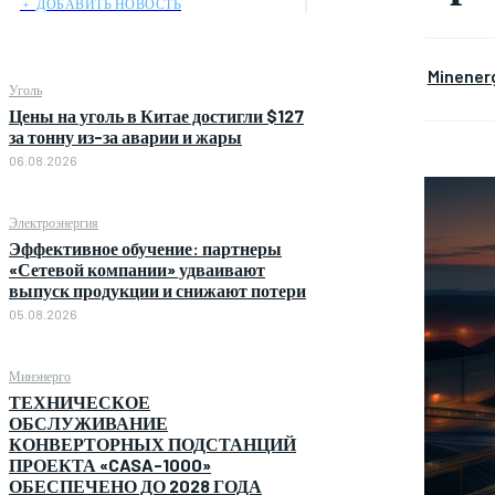
﹢ ДОБАВИТЬ НОВОСТЬ
Minener
Уголь
Цены на уголь в Китае достигли $127
за тонну из-за аварии и жары
06.08.2026
Электроэнергия
Эффективное обучение: партнеры
«Сетевой компании» удваивают
выпуск продукции и снижают потери
05.08.2026
Минэнерго
ТЕХНИЧЕСКОЕ
ОБСЛУЖИВАНИЕ
КОНВЕРТОРНЫХ ПОДСТАНЦИЙ
ПРОЕКТА «CASA-1000»
ОБЕСПЕЧЕНО ДО 2028 ГОДА