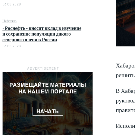
03.08.2026
Нефтегаз
«Роснефть» вносит вклад в изучение
и сохранение популяции дикого
северного оленя в России
03.08.2026
Хабаров
― ADVERTISEMENT ―
решить 
В Хабар
руковод
правит
Исполн
руково