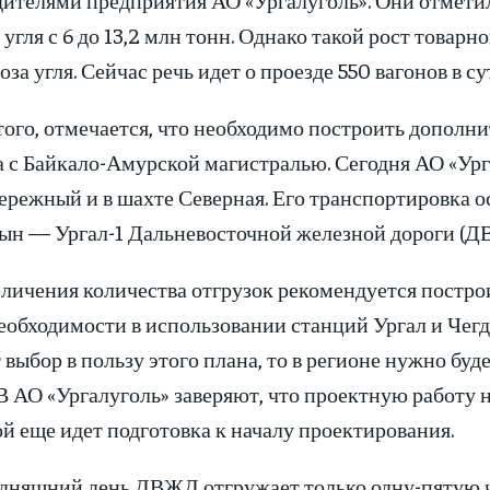
угля с 6 до 13,2 млн тонн. Однако такой рост товар
оза угля. Сейчас речь идет о проезде 550 вагонов в су
того, отмечается, что необходимо построить допол
 с Байкало-Амурской магистралью. Сегодня АО «Урга
ережный и в шахте Северная. Его транспортировка 
ын — Ургал-1 Дальневосточной железной дороги (Д
личения количества отгрузок рекомендуется построи
еобходимости в использовании станций Ургал и Чег
 выбор в пользу этого плана, то в регионе нужно бу
В АО «Ургалуголь» заверяют, что проектную работу н
й еще идет подготовка к началу проектирования.
одняшний день ДВЖД отгружает только одну-пятую ч