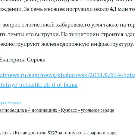
ждении. За семь месяцев погрузили около 4,1 млн то
вопрос с логистикой хабаровского угля также на т
ть темпы его выгрузки. На территории строится зда
реконструируют железнодорожную инфраструктуру.
 Екатерина Сорока
//abnews.ru/east/news/khabarovsk/2024/8/26/v-hab
telnye-uchastki-zh-d-ot-bama
АЯ СТАТЬЯ
ая победила в 4 номинациях «Кузбасс – угольное сердце
голь в Китае достигли $127 за тонну из-за аварии и жары