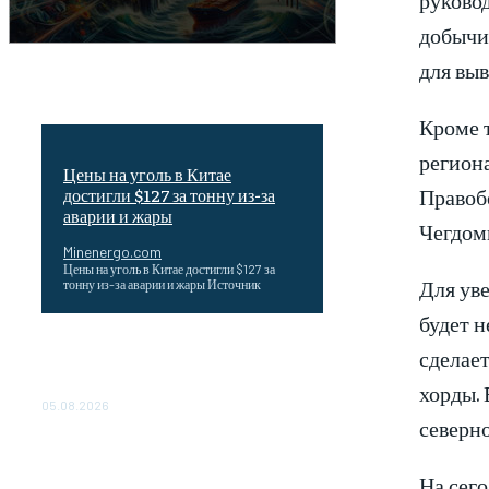
добычи 
для выв
Кроме 
региона
Цены на уголь в Китае
Правоб
достигли $127 за тонну из-за
аварии и жары
Чегдом
Minenergo.com
Цены на уголь в Китае достигли $127 за
Для уве
тонну из-за аварии и жары Источник
будет н
Эффективное обучение: партнеры
сделает
«Сетевой компании» удваивают выпуск
продукции и снижают потери
хорды. 
05.08.2026
северно
ТЕХНИЧЕСКОЕ ОБСЛУЖИВАНИЕ
КОНВЕРТОРНЫХ ПОДСТАНЦИЙ
На сег
ПРОЕКТА «CASA-1000»