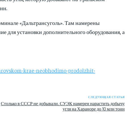
нн.
ерминале «Дальтрансуголь». Там намерены
ние для установки дополнительного оборудования, а
arovskom-krae-neobhodimo-prodolzhit-
СЛЕДУЮЩАЯ СТАТЬЯ
Столько в СССР не добывали. СУЭК намерен нарастить добычу
угля на Хараноре до 10 млн тонн