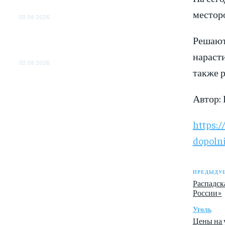
ОБЕСПЕЧЕНО ДО 2028 ГОДА
месторо
03.08.2026
«Роснефть» вносит вклад в изучение и
Решают 
сохранение популяции дикого северного
нарасти
оленя в России
03.08.2026
также 
Автор:
https:
dopolni
ПРЕДЫДУЩ
Распадск
России»
Уголь
Цены на у