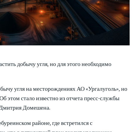
астить добычу угля, но для этого необходимо
обычу угля на месторождениях АО «Ургалуголь», но
Об этом стало известно из отчета пресс-службы
а Дмитрия Домешена.
уреинском районе, где встретился с
и, что в пятилетний план входит увеличение