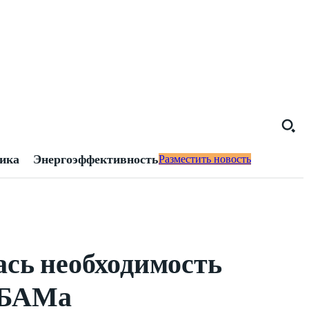
тика
Энергоэффективность
Разместить новость
ась необходимость
т БАМа