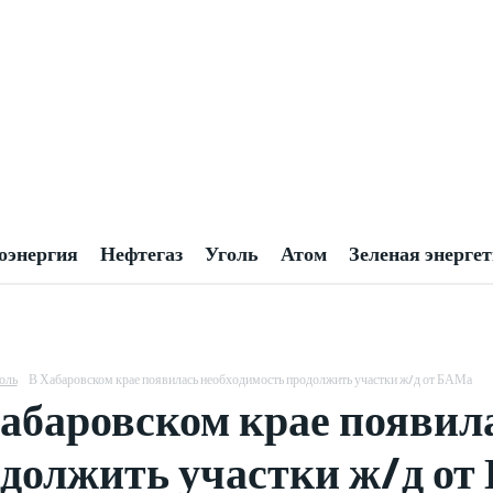
оэнергия
Нефтегаз
Уголь
Атом
Зеленая энерге
оль
В Хабаровском крае появилась необходимость продолжить участки ж/д от БАМа
абаровском крае появил
должить участки ж/д о