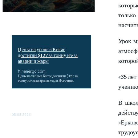
которы
только
насчиты
Урок м
Цены на уголь в Китае
атмосф
достигли $127 за тонну из-за
которо
аварии и жары
Minenergo.com
«35 лет
Цены на уголь в Китае достигли $127 за
тонну из-за аварии и жары Источник
ученико
Эффективное обучение: партнеры
В школ
«Сетевой компании» удваивают выпуск
продукции и снижают потери
действ
05.08.2026
«Еркове
ТЕХНИЧЕСКОЕ ОБСЛУЖИВАНИЕ
трудоус
КОНВЕРТОРНЫХ ПОДСТАНЦИЙ
ПРОЕКТА «CASA-1000»