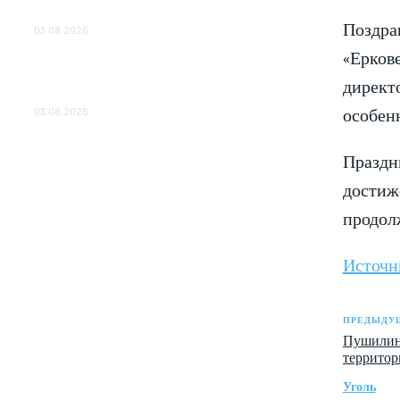
ОБЕСПЕЧЕНО ДО 2028 ГОДА
Поздра
03.08.2026
«Ерков
«Роснефть» вносит вклад в изучение и
сохранение популяции дикого северного
директ
оленя в России
особенн
03.08.2026
Праздн
достиж
продолж
Источн
ПРЕДЫДУЩ
Пушилин 
территор
Уголь