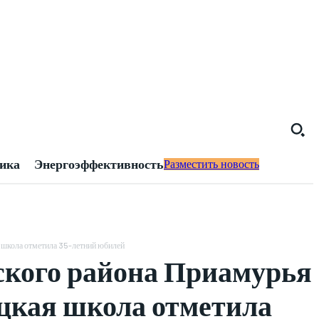
тика
Энергоэффективность
Разместить новость
 школа отметила 35-летний юбилей
ского района Приамурья
цкая школа отметила