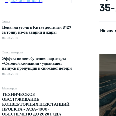
﹢ ДОБАВИТЬ НОВОСТЬ
35-
Уголь
Цены на уголь в Китае достигли $127
Minener
за тонну из-за аварии и жары
06.08.2026
Электроэнергия
Эффективное обучение: партнеры
«Сетевой компании» удваивают
выпуск продукции и снижают потери
05.08.2026
Минэнерго
ТЕХНИЧЕСКОЕ
ОБСЛУЖИВАНИЕ
КОНВЕРТОРНЫХ ПОДСТАНЦИЙ
ПРОЕКТА «CASA-1000»
ОБЕСПЕЧЕНО ДО 2028 ГОДА