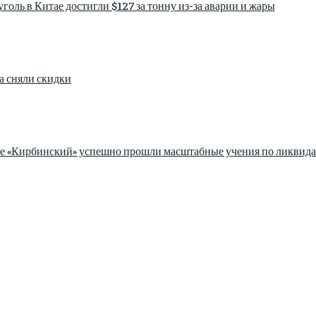
голь в Китае достигли $127 за тонну из-за аварии и жары
а сняли скидки
зе «Кирбинский» успешно прошли масштабные учения по ликвида