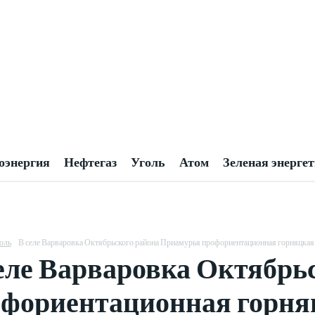
оэнергия
Нефтегаз
Уголь
Атом
Зеленая энерге
оль
В селе Варваровка Октябрьского района Приамурья профориентационная горняцкая
еле Варваровка Октябрь
фориентационная горня