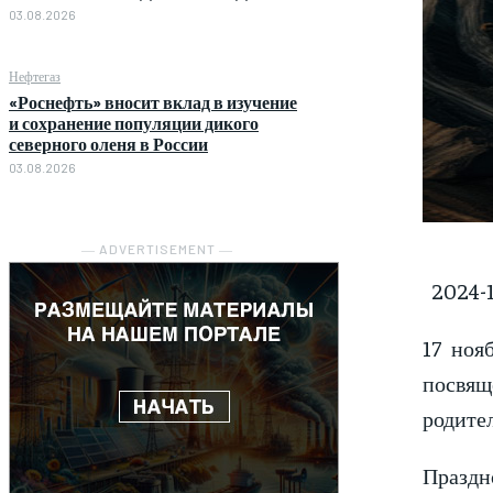
03.08.2026
Нефтегаз
«Роснефть» вносит вклад в изучение
и сохранение популяции дикого
северного оленя в России
03.08.2026
― ADVERTISEMENT ―
2024-1
17 ноя
посвящ
родител
Праздн