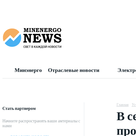
Минэнерго
Отраслевые новости
Электр
Главная
Уг
Стать партнером
В с
Начните распространять ваши амтериалы с
про
нами