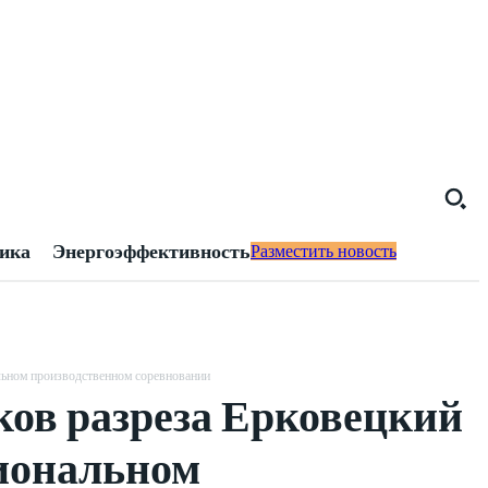
тика
Энергоэффективность
Разместить новость
альном производственном соревновании
ков разреза Ерковецкий
иональном