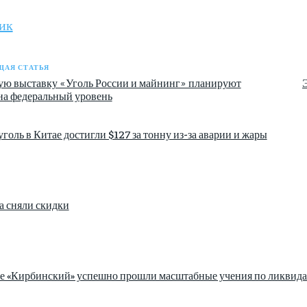
ик
АЯ СТАТЬЯ
ую выставку «Уголь России и майнинг» планируют
на федеральный уровень
голь в Китае достигли $127 за тонну из-за аварии и жары
а сняли скидки
зе «Кирбинский» успешно прошли масштабные учения по ликвида