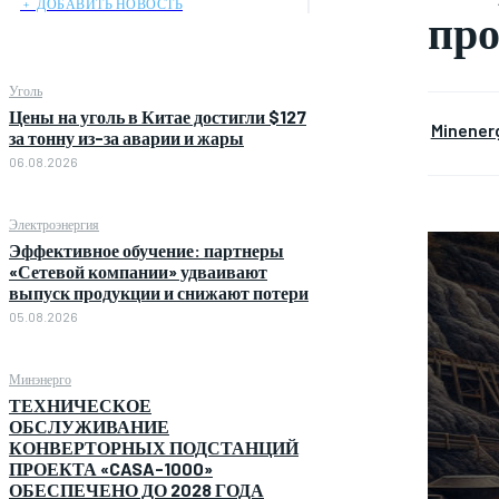
﹢ ДОБАВИТЬ НОВОСТЬ
про
Уголь
Цены на уголь в Китае достигли $127
Minener
за тонну из-за аварии и жары
06.08.2026
Электроэнергия
Эффективное обучение: партнеры
«Сетевой компании» удваивают
выпуск продукции и снижают потери
05.08.2026
Минэнерго
ТЕХНИЧЕСКОЕ
ОБСЛУЖИВАНИЕ
КОНВЕРТОРНЫХ ПОДСТАНЦИЙ
ПРОЕКТА «CASA-1000»
ОБЕСПЕЧЕНО ДО 2028 ГОДА