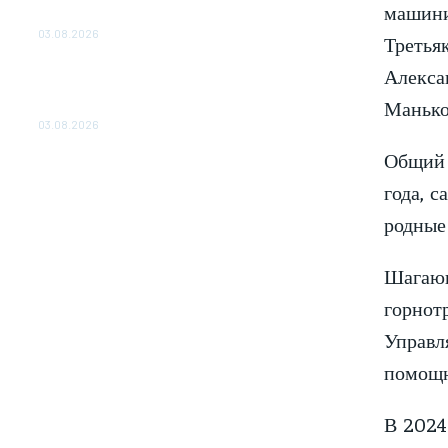
машини
ОБЕСПЕЧЕНО ДО 2028 ГОДА
03.08.2026
Третья
«Роснефть» вносит вклад в изучение и
Алекса
сохранение популяции дикого северного
Манько
оленя в России
03.08.2026
Общий 
года, 
родные 
Шагаю
горнот
Управл
помощн
В 2024