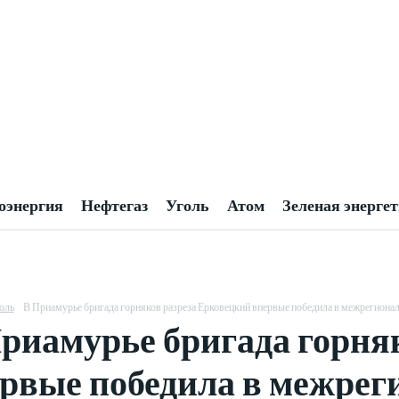
оэнергия
Нефтегаз
Уголь
Атом
Зеленая энерге
оль
В Приамурье бригада горняков разреза Ерковецкий впервые победила в межрегион
риамурье бригада горня
рвые победила в межрег