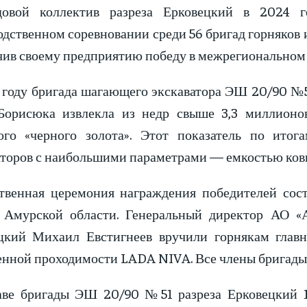
овой коллектив разреза Ерковецкий в 2024 г
дственном соревновании среди 56 бригад горняков 
чив своему предприятию победу в межрегиональном 
 году бригада шагающего экскаватора ЭШ 20/90 №5
Борисюка извлекла из недр свыше 3,3 миллионов
ого «черного золота». Этот показатель по ито
аторов с наибольшими параметрами — емкостью ковш
твенная церемония награждения победителей сост
 Амурской области. Генеральный директор АО «А
цкий Михаил Евстигнеев вручили горнякам главн
нной проходимости LADA NIVA. Все члены бригады
аве бригады ЭШ 20/90 №51 разреза Ерковецкий 1