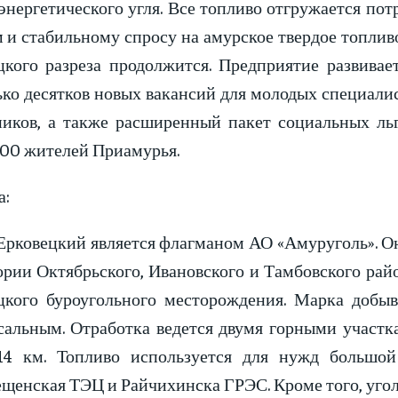
 энергетического угля. Все топливо отгружается п
м и стабильному спросу на амурское твердое топли
цкого разреза продолжится. Предприятие развива
ько десятков новых вакансий для молодых специали
ников, а также расширенный пакет социальных льг
600 жителей Приамурья.
а:
Ерковецкий является флагманом АО «Амуруголь». Он
ории Октябрьского, Ивановского и Тамбовского рай
цкого буроугольного месторождения. Марка добыва
сальным. Отработка ведется двумя горными участк
14 км. Топливо используется для нужд большо
щенская ТЭЦ и Райчихинска ГРЭС. Кроме того, угол