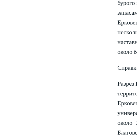
бурого
запаса
Еркове
нескол
настав
около 
Справк
Разрез 
террит
Еркове
универ
около 
Благове