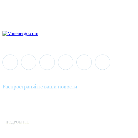
Распространяйте ваши новости
Minenergo News - ваш надежный источник последних новостей 
предлагаем широкое распространение новостей организациям э
ПОДРОБНЕЕ