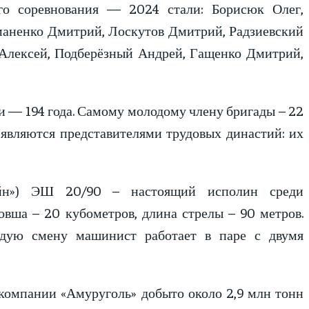
ого соревнования — 2024 стали: Борисюк Олег,
маненко Дмитрий, Лоскутов Дмитрий, Радзиевский
 Алексей, Подберёзный Андрей, Гащенко Дмитрий,
и — 194 года. Самому молодому члену бригады – 22
в являются представителями трудовых династий: их
айн») ЭШ 20/90 – настоящий исполин среди
ковша – 20 кубометров, длина стрелы – 90 метров.
ждую смену машинист работает в паре с двумя
 компании «Амуруголь» добыто около 2,9 млн тонн