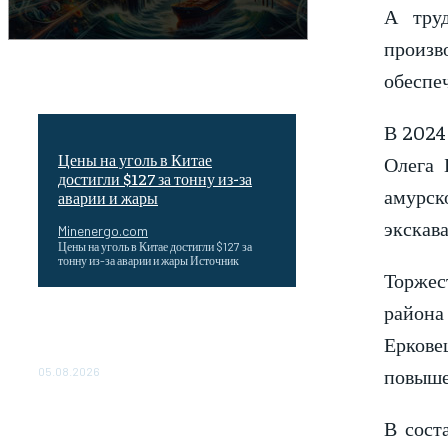
А труд
произво
обеспе
В 2024
Цены на уголь в Китае
Олега 
достигли $127 за тонну из-за
амурск
аварии и жары
экскав
Minenergo.com
Цены на уголь в Китае достигли $127 за
тонну из-за аварии и жары Источник
Торжес
района
Эффективное обучение: партнеры
«Сетевой компании» удваивают выпуск
Еркове
продукции и снижают потери
повыше
05.08.2026
ТЕХНИЧЕСКОЕ ОБСЛУЖИВАНИЕ
В сост
КОНВЕРТОРНЫХ ПОДСТАНЦИЙ
ПРОЕКТА «CASA-1000»