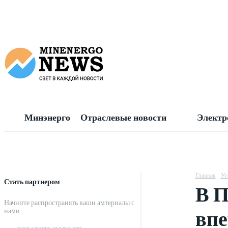
Минэнерго
Отраслевые новости
Электр
Главная
Уг
Стать партнером
В П
Начните распространять ваши амтериалы с
впе
нами