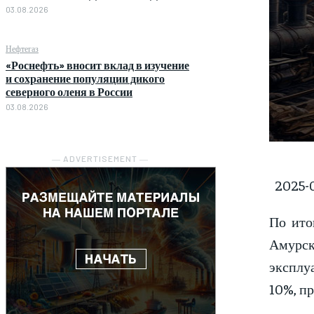
03.08.2026
Нефтегаз
«Роснефть» вносит вклад в изучение
и сохранение популяции дикого
северного оленя в России
03.08.2026
― ADVERTISEMENT ―
2025-0
По ито
Амурск
эксплуа
10%, пр