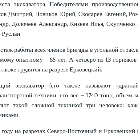
ста экскаватора. Победителями производственн
ков Дмитрий, Новиков Юрий, Скосарев Евгений, Ро
ндр, Долочеев Александр, Кизеев Илья, Скупченко
 Руслан.
стаж работы всех членов бригады в угольной отрасл
самому опытному – 55 лет. А четверо из 13 горняко
также трудятся на разрезе Ерковецкий.
щий экскаватор (его также называют «драгл
ранспортной техники: его вес – 1740 тонн, объем 
яют такой сложной техникой три человека: ка
иками.
 году на разрезах Северо-Восточный и Ерковецкий