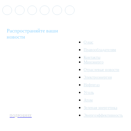
Распространяйте ваши
новости
О нас
Правообладателям
Minenergo News - ваш
Контакты
надежный источник
Минэнерго
последних новостей и
Отраслевые новости
аналитики о развитии
Электроэнергия
топливно-энергетического
комплекса. Мы также
Нефтегаз
предлагаем широкое
Уголь
распространение новостей
Атом
организациям энергетики.
Зеленая энергетика
Энергоэффективность
ПОДРОБНЕЕ