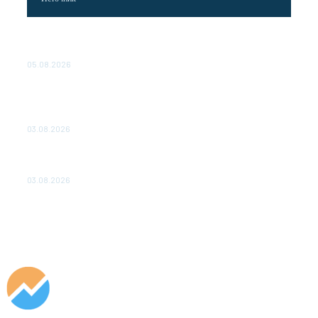
Эффективное обучение: партнеры «Сетевой компании»
удваивают выпуск продукции и снижают потери
05.08.2026
ТЕХНИЧЕСКОЕ ОБСЛУЖИВАНИЕ КОНВЕРТОРНЫХ
ПОДСТАНЦИЙ ПРОЕКТА «CASA-1000» ОБЕСПЕЧЕНО
ДО 2028 ГОДА
03.08.2026
«Роснефть» вносит вклад в изучение и сохранение
популяции дикого северного оленя в России
03.08.2026