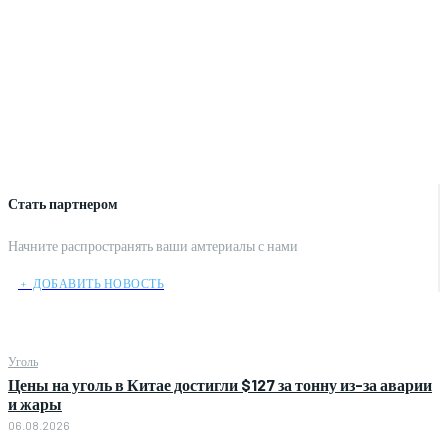
Стать партнером
Начните распространять ваши амтериалы с нами
﹢ ДОБАВИТЬ НОВОСТЬ
Уголь
Цены на уголь в Китае достигли $127 за тонну из-за аварии
и жары
06.08.2026