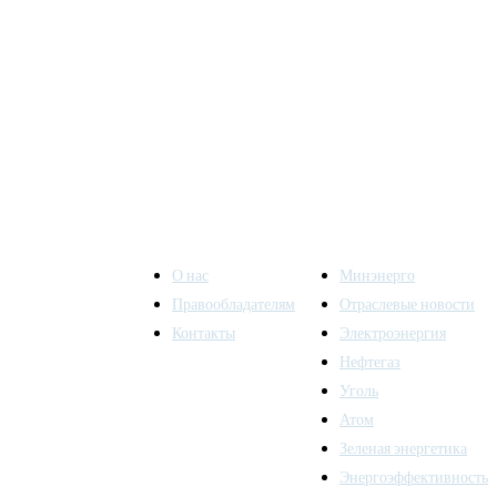
О нас
Минэнерго
Правообладателям
Отраслевые новости
Контакты
Электроэнергия
ы также
Нефтегаз
Уголь
Атом
Зеленая энергетика
Энергоэффективность