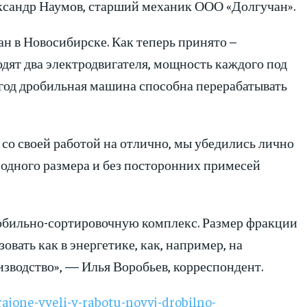
ександр Наумов, старший механик ООО «Долгучан».
н в Новосибирске. Как теперь принято –
ят два электродвигателя, мощность каждого под
в год дробильная машина способна перерабатывать
со своей работой на отлично, мы убедились лично
 одного размера и без посторонних примесей
робильно-сортировочную комплекс. Размер фракции
овать как в энергетике, как, например, на
изводство», — Илья Воробьев, корреспондент.
jone-vveli-v-rabotu-novyj-drobilno-