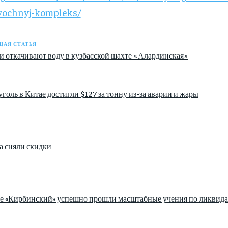
ovochnyj-kompleks/
АЯ СТАТЬЯ
и откачивают воду в кузбасской шахте «Алардинская»
голь в Китае достигли $127 за тонну из-за аварии и жары
а сняли скидки
зе «Кирбинский» успешно прошли масштабные учения по ликвида