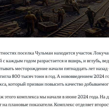
тностях поселка Чульман находится участок Локуча
 с каждым годом разрастается и вширь, и вглубь, ве
тывать месторождение начали пятнадцать лет назад –
тигла 800 тысяч тонн в год. А нововведением 2024 
кса, который призван повысить качество добываемог
ж этого комплекса мы начали в июне 2024 года. На 
 на плановые показатели. Комплекс отделяет второ