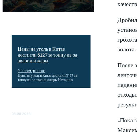
качест
Дробил
установ
грохота
золота.
Цены на уголь в Китае
достигли $127 за тонну из-за
аварии и жары
После з
Minenergo.com
ленточ
Цены на уголь в Китае достигли $127 за
тонну из-за аварии и жары Источник
падении
отходы.
Эффективное обучение: партнеры
результ
«Сетевой компании» удваивают выпуск
продукции и снижают потери
05.08.2026
«Пока з
ТЕХНИЧЕСКОЕ ОБСЛУЖИВАНИЕ
Максим
КОНВЕРТОРНЫХ ПОДСТАНЦИЙ
ПРОЕКТА «CASA-1000»