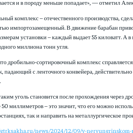
вается и в породу меньше попадает», — отметил Ал
ный комплекс – отечественного производства, сдела
тью импортозамещенный. В движение барабан привод
азмерам установки – каждый выдает 55 киловатт. А 
дного миллиона тонн угля.
что дробильно-сортировочный комплекс справляется 
к, падающий с ленточного конвейера, действительно
.
 таким уголь становится после прохождения через д
50 миллиметров – это значит, что его можно использ
станциях, так и направить на металлургическое про
/gtrksakha.ru/news/2024/12/09/v-neryungrinskom-ra