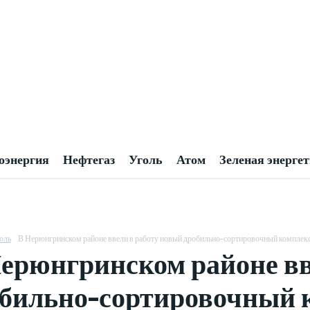
оэнергия
Нефтегаз
Уголь
Атом
Зеленая энерге
оль
В Нерюнгринском районе ввели в работу новый дробильно-сортировочный комплек
ерюнгринском районе вв
бильно-сортировочный 