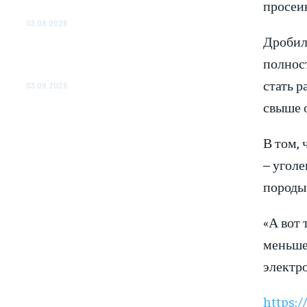
просеи
ОБЕСПЕЧЕНО ДО 2028 ГОДА
03.08.2026
Дробиль
«Роснефть» вносит вклад в изучение и
полнос
сохранение популяции дикого северного
оленя в России
стать р
03.08.2026
свыше о
В том, 
– уголе
породы
«А вот
меньше 
электро
https:/