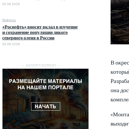
03.08.2026
Нефтегаз
«Роснефть» вносит вклад в изучение
и сохранение популяции дикого
северного оленя в России
03.08.2026
В окрес
― ADVERTISEMENT ―
который
Разраба
она дос
компле
«Монта
выходит