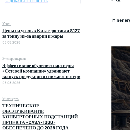
﹢ ДОБАВИТЬ НОВОСТЬ
Minener
Уголь
Цены на уголь в Китае достигли $127
за тонну из-за аварии и жары
06.08.2026
Электроэнергия
Эффективное обучение: партнеры
«Сетевой компании» удваивают
выпуск продукции и снижают потери
05.08.2026
Минэнерго
ТЕХНИЧЕСКОЕ
ОБСЛУЖИВАНИЕ
КОНВЕРТОРНЫХ ПОДСТАНЦИЙ
ПРОЕКТА «CASA-1000»
ОБЕСПЕЧЕНО ДО 2028 ГОДА