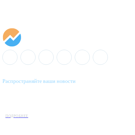
Распространяйте ваши новости
Minenergo News - ваш надежный источник последних новостей 
предлагаем широкое распространение новостей организациям э
ПОДРОБНЕЕ