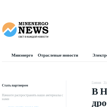
Минэнерго
Отраслевые новости
Электр
Главная
Уг
Стать партнером
В Н
Начните распространять ваши амтериалы с
дро
нами