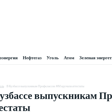
оэнергия
Нефтегаз
Уголь
Атом
Зеленая энерге
оль
В Кузбассе выпускникам Профклассов.ФМ вручили аттестаты
узбассе выпускникам П
естаты