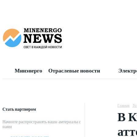
Минэнерго
Отраслевые новости
Электр
Главная
Уг
Стать партнером
В К
Начните распространять ваши амтериалы с
атт
нами