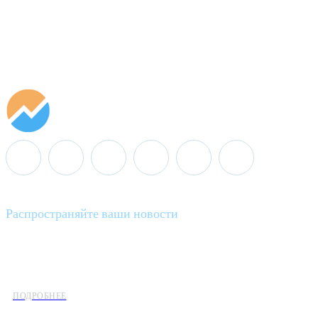
Распространяйте ваши новости
Minenergo News - ваш надежный источник последних новостей 
предлагаем широкое распространение новостей организациям э
ПОДРОБНЕЕ