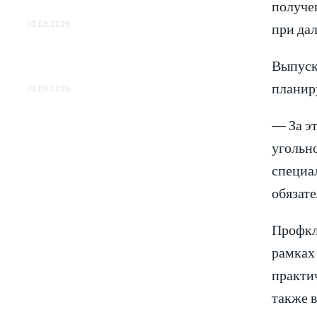
получе
ОБЕСПЕЧЕНО ДО 2028 ГОДА
03.08.2026
при да
«Роснефть» вносит вклад в изучение и
Выпуск
сохранение популяции дикого северного
оленя в России
планиру
03.08.2026
— За эт
угольн
специал
обязат
Профкла
рамках
практи
также 