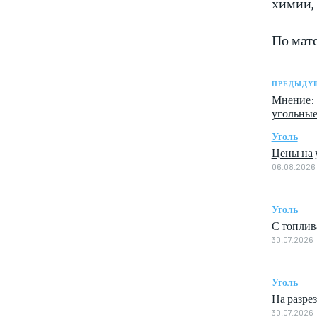
химии,
По мат
ПРЕДЫДУЩ
Мнение: 
угольные
Уголь
Цены на у
06.08.2026
Уголь
С топлив
30.07.2026
Уголь
На разре
30.07.2026