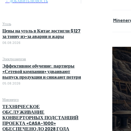
﹢ ДОБАВИТЬ НОВОСТЬ
Minener
Уголь
Цены на уголь в Китае достигли $127
за тонну из-за аварии и жары
06.08.2026
Электроэнергия
Эффективное обучение: партнеры
«Сетевой компании» удваивают
выпуск продукции и снижают потери
05.08.2026
Минэнерго
ТЕХНИЧЕСКОЕ
ОБСЛУЖИВАНИЕ
КОНВЕРТОРНЫХ ПОДСТАНЦИЙ
ПРОЕКТА «CASA-1000»
ОБЕСПЕЧЕНО ДО 2028 ГОДА