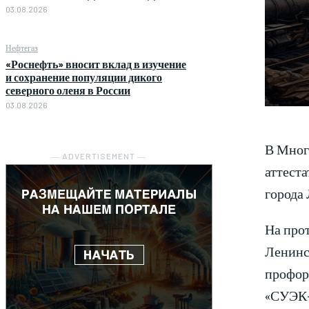
03.08.2026
Нефтегаз
«Роснефть» вносит вклад в изучение
и сохранение популяции дикого
северного оленя в России
03.08.2026
В Мног
― ADVERTISEMENT ―
аттест
города
На про
Ленинс
профор
«СУЭК-