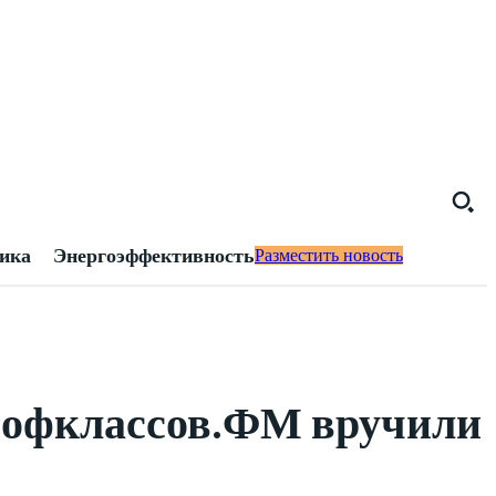
тика
Энергоэффективность
Разместить новость
рофклассов.ФМ вручили