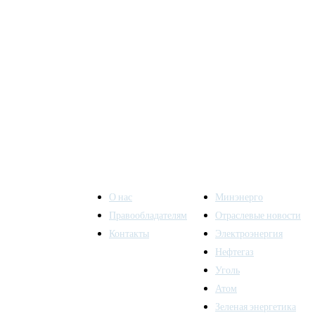
О нас
Минэнерго
Правообладателям
Отраслевые новости
Контакты
Электроэнергия
ы также
Нефтегаз
Уголь
Атом
Зеленая энергетика