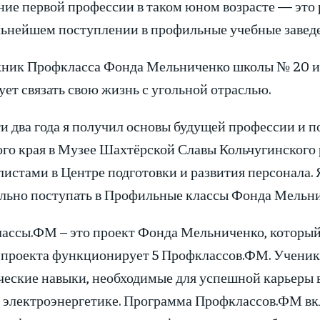
ние первой профессии в таком юном возрасте — это 
льнейшем поступлении в профильные учебные заведе
ник Профкласса Фонда Мельниченко школы № 20 из
ет связать свою жизнь с угольной отраслью.
и два года я получил основы будущей профессии и по
ого края в Музее Шахтёрской Славы Кольчугинского
истами в Центре подготовки и развития персонала. 
ельно поступать в Профильные классы Фонда Мельни
ссы.ФМ – это проект Фонда Мельниченко, который д
 проекта функционирует 5 Профклассов.ФМ. Ученики
ческие навыки, необходимые для успешной карьеры 
в электроэнергетике. Программа Профклассов.ФМ вк