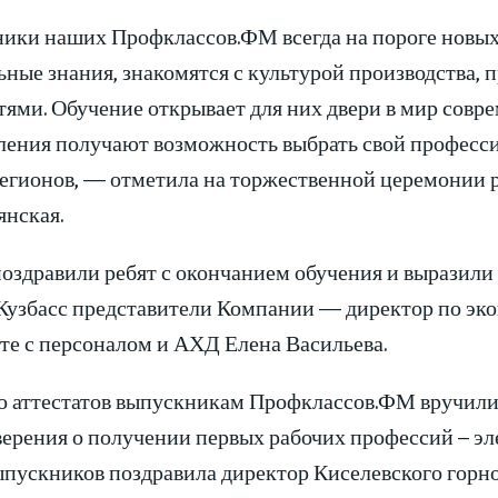
ики наших Профклассов.ФМ всегда на пороге новых 
ьные знания, знакомятся с культурой производства,
ями. Обучение открывает для них двери в мир совре
ления получают возможность выбрать свой професси
регионов, — отметила на торжественной церемонии
янская.
поздравили ребят с окончанием обучения и выразил
узбасс представители Компании — директор по эко
те с персоналом и АХД Елена Васильева.
 аттестатов выпускникам Профклассов.ФМ вручили 
верения о получении первых рабочих профессий – э
ыпускников поздравила директор Киселевского горно