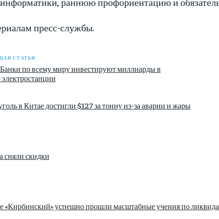
 информатики, раннюю профориентацию и обязатель
ериалам пресс-службы.
АЯ СТАТЬЯ
Банки по всему миру инвестируют миллиарды в
 электростанции
голь в Китае достигли $127 за тонну из-за аварии и жары
а сняли скидки
зе «Кирбинский» успешно прошли масштабные учения по ликвида