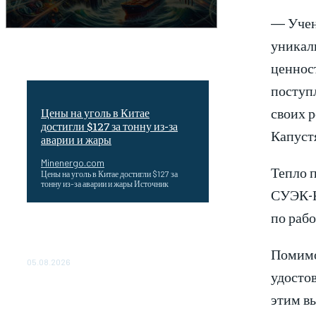
— Учен
уникал
ценност
поступ
своих 
Цены на уголь в Китае
достигли $127 за тонну из-за
Капуст
аварии и жары
Minenergo.com
Тепло 
Цены на уголь в Китае достигли $127 за
тонну из-за аварии и жары Источник
СУЭК-К
по рабо
Эффективное обучение: партнеры
«Сетевой компании» удваивают выпуск
продукции и снижают потери
Помимо
05.08.2026
удосто
ТЕХНИЧЕСКОЕ ОБСЛУЖИВАНИЕ
этим в
КОНВЕРТОРНЫХ ПОДСТАНЦИЙ
ПРОЕКТА «CASA-1000»