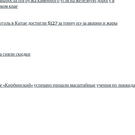
 выросла погрузка каменного угля на железную дорогу в
ком крае
голь в Китае достигли $127 за тонну из-за аварии и жары
а сняли скидки
зе «Кирбинский» успешно прошли масштабные учения по ликвида