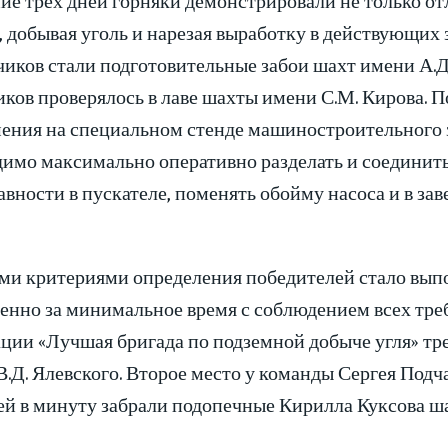
, добывая уголь и нарезая выработку в действующих
иков стали подготовительные забои шахт имени А.Д
иков проверялось в лаве шахты имени С.М. Кирова. 
мения на специальном стенде машиностроительного
димо максимально оперативно разделать и соединить
вности в пускателе, поменять обойму насоса и в зав
ми критериями определения победителей стало вып
енно за минимальное время с соблюдением всех тре
ции «Лучшая бригада по подземной добыче угля» тре
.Д. Ялевского. Второе место у команды Сергея Подч
ей в минуту забрали подопечные Кирилла Куксова ш