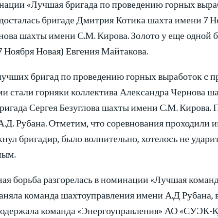
нации «Лучшая бригада по проведению горных выра
досталась бригаде Дмитрия Котика шахта имени 7 Н
нова шахты имени С.М. Кирова. Золото у еще одной 
 Ноября Новая) Евгения Майтакова.
лучших бригад по проведению горных выработок с 
ми стали горняки коллектива Александра Чернова ш
ригада Сергея Безуглова шахты имени С.М. Кирова.
.Д. Рубана. Отметим, что соревнования проходили име
нул бригадир, было волнительно, хотелось не удари
ным.
ая борьба разгорелась в номинации «Лучшая команд
заняла команда шахтоуправления имени А.Д Рубана, 
 одержала команда «Энергоуправления» АО «СУЭК-К