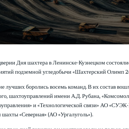
дверии Дня шахтера в Ленинске-Кузнецком состояли
иятий подземной угледобычи «Шахтерский Олимп 2
ие лучших боролись восемь команд. В их состав вош
ого, шахтоуправлений имени А.Д. Рубана, «Комсомол
оуправления» и «Технологической связи» АО «СУЭК-
 шахты «Северная» (АО «Ургалуголь»).
ие трех дней горняки демонстрировали не только от