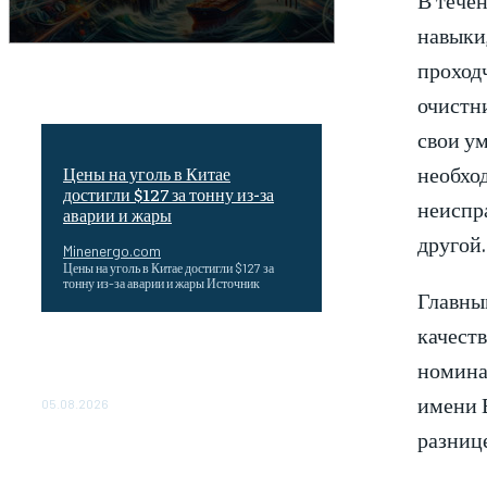
навыки
проходч
очистн
свои у
необхо
Цены на уголь в Китае
достигли $127 за тонну из-за
неиспра
аварии и жары
другой.
Minenergo.com
Цены на уголь в Китае достигли $127 за
тонну из-за аварии и жары Источник
Главны
качеств
Эффективное обучение: партнеры
номина
«Сетевой компании» удваивают выпуск
продукции и снижают потери
имени В
05.08.2026
разниц
ТЕХНИЧЕСКОЕ ОБСЛУЖИВАНИЕ
КОНВЕРТОРНЫХ ПОДСТАНЦИЙ
ПРОЕКТА «CASA-1000»