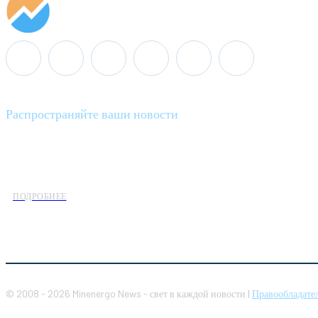
Распространяйте ваши новости
Minenergo News - ваш надежный источник последних новостей 
предлагаем широкое распространение новостей организациям э
ПОДРОБНЕЕ
© 2008 - 2026 Minenergo News - свет в каждой новости |
Правообладате