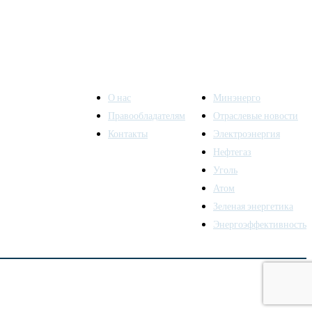
О нас
Минэнерго
Правообладателям
Отраслевые новости
Контакты
Электроэнергия
ы также
Нефтегаз
Уголь
Атом
Зеленая энергетика
Энергоэффективность