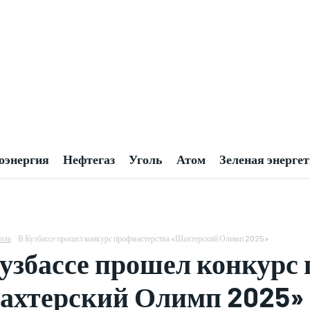
оэнергия
Нефтегаз
Уголь
Атом
Зеленая энерге
оль
В Кузбассе прошел конкурс профмастерства «Шахтерский Олимп 2025»
узбассе прошел конкурс
ахтерский Олимп 2025»