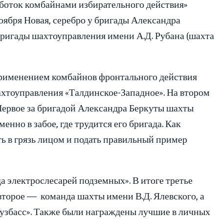
боток комбайнами избирательного действия»
оября Новая, серебро у бригады Александра
бригады шахтоуправления имени А.Д. Рубана (шахта
применением комбайнов фронтального действия
ахтоуправления «Талдинское-Западное». На втором
 Первое за бригадой Александра Беркуты шахты
нно в забое, где трудится его бригада. Как
ть в грязь лицом и подать правильный пример
а электрослесарей подземных». В итоге третье
второе — команда шахты имени В.Д. Ялевского, а
узбасс». Также были награждены лучшие в личных