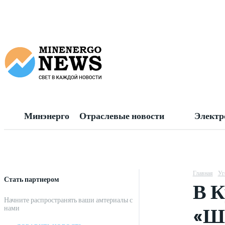
Минэнерго
Отраслевые новости
Электр
Главная
Уг
Стать партнером
В К
Начните распространять ваши амтериалы с
«Ш
нами