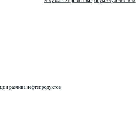
В Кузбассе прошел экофорум «Зубочистка»
ции разлива нефтепродуктов