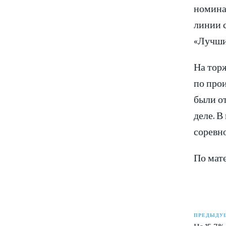
номина
линии 
«Лучши
На тор
по про
были о
деле. 
соревн
По мат
ПРЕДЫДУЩ