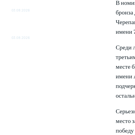
В номи
ОБЕСПЕЧЕНО ДО 2028 ГОДА
03.08.2026
бронза 
Черепа
«Роснефть» вносит вклад в изучение и
сохранение популяции дикого северного
имени 7
оленя в России
03.08.2026
Среди 
третьи
месте б
имени А
подчерк
осталь
Серьезн
место 
победу