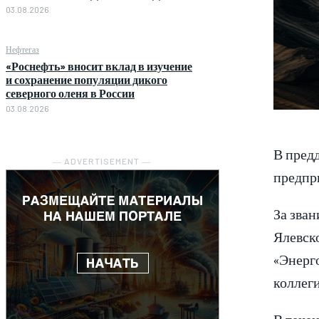
03.08.2026
Нефтегаз
«Роснефть» вносит вклад в изучение
и сохранение популяции дикого
северного оленя в России
03.08.2026
В пред
― ADVERTISEMENT ―
предпр
За зван
Ялевск
«Энерг
коллеги
В течен