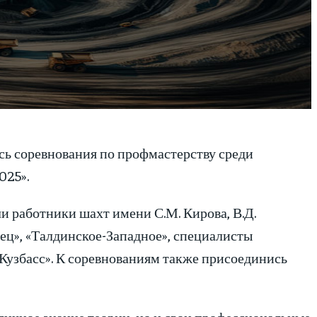
сь соревнования по профмастерству среди
025».
ли работники шахт имени С.М. Кирова, В.Д.
ец», «Талдинское-Западное», специалисты
Кузбасс». К соревнованиям также присоединись
личное знание теории, но и свои профессиональные