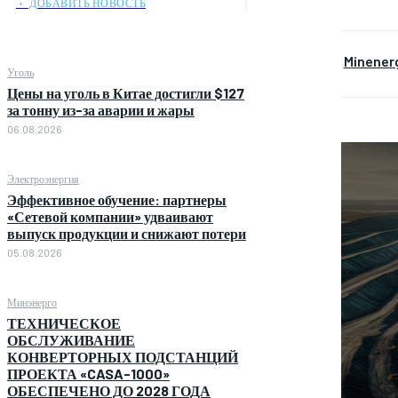
﹢ ДОБАВИТЬ НОВОСТЬ
Minener
Уголь
Цены на уголь в Китае достигли $127
за тонну из-за аварии и жары
06.08.2026
Электроэнергия
Эффективное обучение: партнеры
«Сетевой компании» удваивают
выпуск продукции и снижают потери
05.08.2026
Минэнерго
ТЕХНИЧЕСКОЕ
ОБСЛУЖИВАНИЕ
КОНВЕРТОРНЫХ ПОДСТАНЦИЙ
ПРОЕКТА «CASA-1000»
ОБЕСПЕЧЕНО ДО 2028 ГОДА