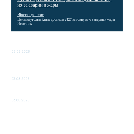
из-за аварии и жары
Minenergo.com
Цены на уголь в Китае достигли $127 за тонну из-за аварии и жары
Источник
Эффективное обучение: партнеры «Сетевой компании»
удваивают выпуск продукции и снижают потери
05.08.2026
ТЕХНИЧЕСКОЕ ОБСЛУЖИВАНИЕ КОНВЕРТОРНЫХ
ПОДСТАНЦИЙ ПРОЕКТА «CASA-1000» ОБЕСПЕЧЕНО
ДО 2028 ГОДА
03.08.2026
«Роснефть» вносит вклад в изучение и сохранение
популяции дикого северного оленя в России
03.08.2026