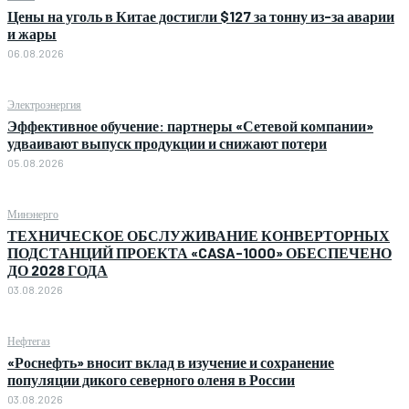
Цены на уголь в Китае достигли $127 за тонну из-за аварии
и жары
06.08.2026
Электроэнергия
Эффективное обучение: партнеры «Сетевой компании»
удваивают выпуск продукции и снижают потери
05.08.2026
Минэнерго
ТЕХНИЧЕСКОЕ ОБСЛУЖИВАНИЕ КОНВЕРТОРНЫХ
ПОДСТАНЦИЙ ПРОЕКТА «CASA-1000» ОБЕСПЕЧЕНО
ДО 2028 ГОДА
03.08.2026
Нефтегаз
«Роснефть» вносит вклад в изучение и сохранение
популяции дикого северного оленя в России
03.08.2026