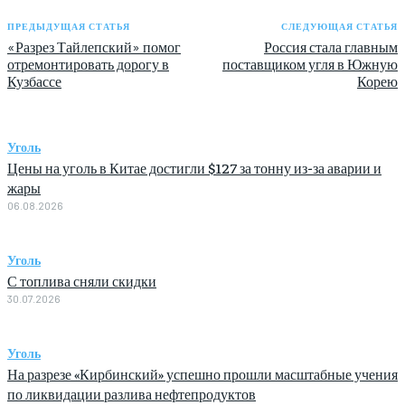
ПРЕДЫДУЩАЯ СТАТЬЯ
СЛЕДУЮЩАЯ СТАТЬЯ
«Разрез Тайлепский» помог
Россия стала главным
отремонтировать дорогу в
поставщиком угля в Южную
Кузбассе
Корею
Уголь
Цены на уголь в Китае достигли $127 за тонну из-за аварии и
жары
06.08.2026
Уголь
С топлива сняли скидки
30.07.2026
Уголь
На разрезе «Кирбинский» успешно прошли масштабные учения
по ликвидации разлива нефтепродуктов