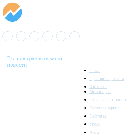
Распространяйте ваши
новости
О нас
Правообладателям
Minenergo News - ваш
Контакты
надежный источник
Минэнерго
последних новостей и
Отраслевые новости
аналитики о развитии
Электроэнергия
топливно-энергетического
комплекса. Мы также
Нефтегаз
предлагаем широкое
Уголь
распространение новостей
Атом
организациям энергетики.