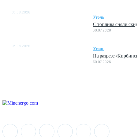
ОБЕСПЕЧЕНО ДО 2028
ГОДА
03.08.2026
Уголь
«Роснефть» вносит вклад в
С топлива сняли ски
изучение и сохранение
30.07.2026
популяции дикого
северного оленя в России
03.08.2026
Уголь
На разрезе «Кирбин
30.07.2026