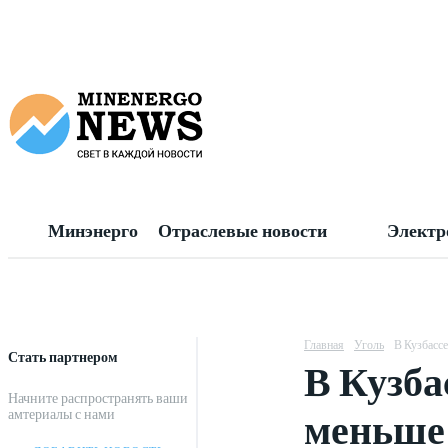
Минэнерго
Отраслевые новости
Электр
Главная
Уголь
В Кузбассе
Стать партнером
В Кузба
Начните распространять ваши
меньше
амтериалы с нами