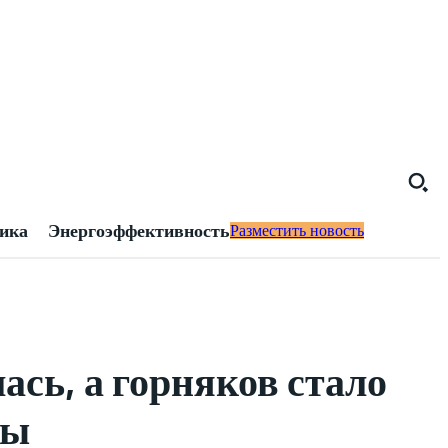
тика
Энергоэффективность
Разместить новость
ась, а горняков стало
ры