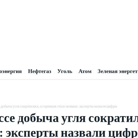
оэнергия
Нефтегаз
Уголь
Атом
Зеленая энерге
 добыча угля сократилась, а горняков стало меньше: эксперты назвали цифры
ссе добыча угля сократил
: эксперты назвали циф