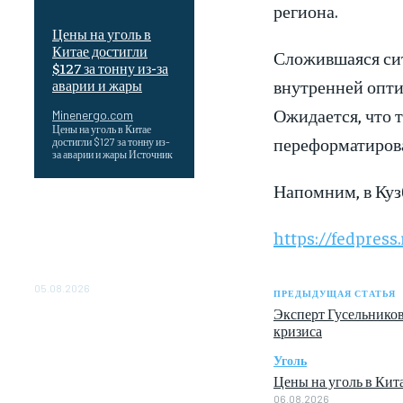
региона.
Цены на уголь в
Китае достигли
Сложившаяся сит
$127 за тонну из-за
внутренней опти
аварии и жары
Ожидается, что 
Minenergo.com
Цены на уголь в Китае
переформатирова
достигли $127 за тонну из-
за аварии и жары Источник
Напомним, в Куз
Эффективное обучение:
партнеры «Сетевой
https://fedpres
компании» удваивают
выпуск продукции и
снижают потери
05.08.2026
ПРЕДЫДУЩАЯ СТАТЬЯ
Эксперт Гусельников
ТЕХНИЧЕСКОЕ
кризиса
ОБСЛУЖИВАНИЕ
КОНВЕРТОРНЫХ
Уголь
ПОДСТАНЦИЙ ПРОЕКТА
Цены на уголь в Кита
«CASA-1000»
06.08.2026