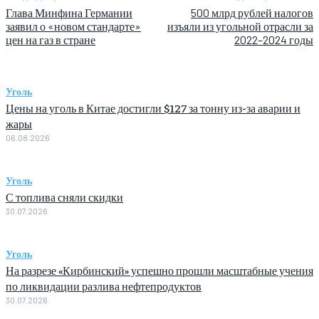
Глава Минфина Германии
500 млрд рублей налогов
заявил о «новом стандарте»
изъяли из угольной отрасли за
цен на газ в стране
2022–2024 годы
Уголь
Цены на уголь в Китае достигли $127 за тонну из-за аварии и
жары
06.08.2026
Уголь
С топлива сняли скидки
30.07.2026
Уголь
На разрезе «Кирбинский» успешно прошли масштабные учения
по ликвидации разлива нефтепродуктов
30.07.2026