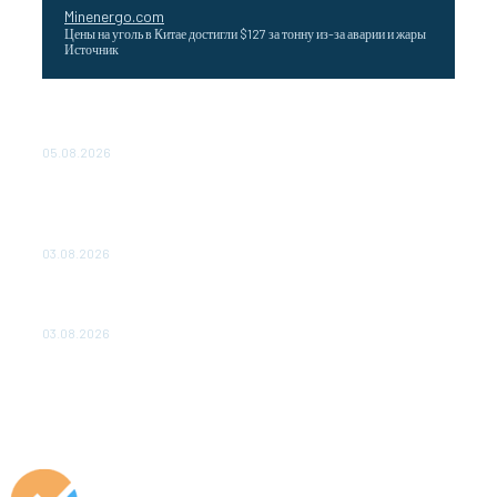
Minenergo.com
Цены на уголь в Китае достигли $127 за тонну из-за аварии и жары
Источник
Эффективное обучение: партнеры «Сетевой компании»
удваивают выпуск продукции и снижают потери
05.08.2026
ТЕХНИЧЕСКОЕ ОБСЛУЖИВАНИЕ КОНВЕРТОРНЫХ
ПОДСТАНЦИЙ ПРОЕКТА «CASA-1000» ОБЕСПЕЧЕНО
ДО 2028 ГОДА
03.08.2026
«Роснефть» вносит вклад в изучение и сохранение
популяции дикого северного оленя в России
03.08.2026