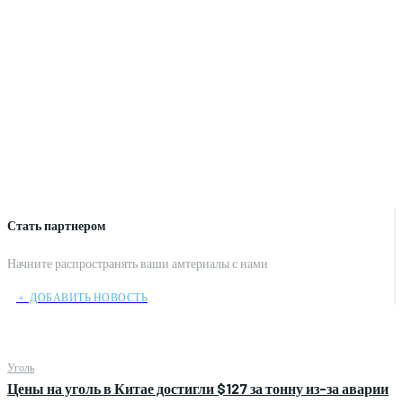
Стать партнером
Начните распространять ваши амтериалы с нами
﹢ ДОБАВИТЬ НОВОСТЬ
Уголь
Цены на уголь в Китае достигли $127 за тонну из-за аварии