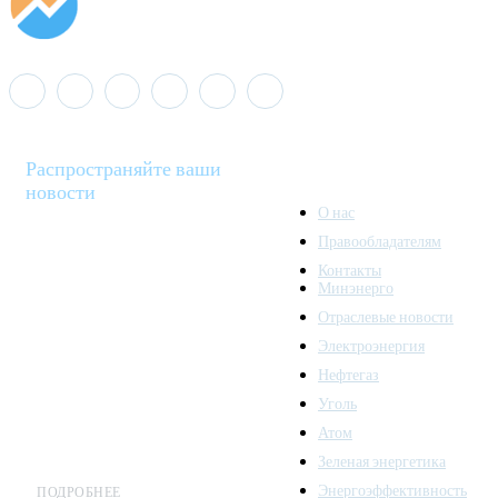
Распространяйте ваши
новости
О нас
Правообладателям
Minenergo News - ваш
Контакты
надежный источник
Минэнерго
последних новостей и
Отраслевые новости
аналитики о развитии
Электроэнергия
топливно-энергетического
комплекса. Мы также
Нефтегаз
предлагаем широкое
Уголь
распространение новостей
Атом
организациям энергетики.
Зеленая энергетика
Энергоэффективность
ПОДРОБНЕЕ