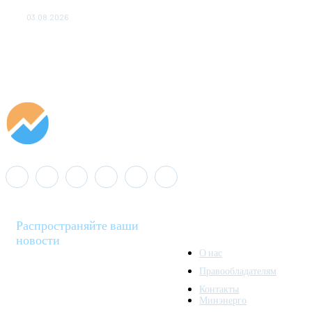
популяции дикого северного оленя в России
03.08.2026
Распространяйте ваши
новости
О нас
Правообладателям
Minenergo News - ваш
Контакты
надежный источник
Минэнерго
последних новостей и