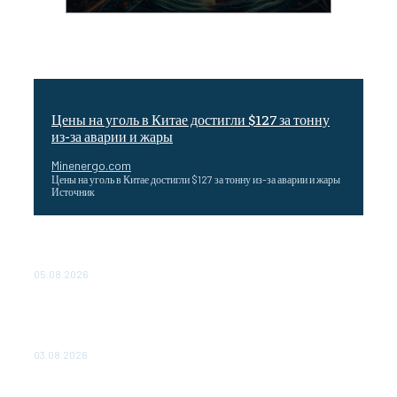
Цены на уголь в Китае достигли $127 за тонну
из-за аварии и жары
Minenergo.com
Цены на уголь в Китае достигли $127 за тонну из-за аварии и жары
Источник
Эффективное обучение: партнеры «Сетевой компании»
удваивают выпуск продукции и снижают потери
05.08.2026
ТЕХНИЧЕСКОЕ ОБСЛУЖИВАНИЕ КОНВЕРТОРНЫХ
ПОДСТАНЦИЙ ПРОЕКТА «CASA-1000» ОБЕСПЕЧЕНО
ДО 2028 ГОДА
03.08.2026
«Роснефть» вносит вклад в изучение и сохранение