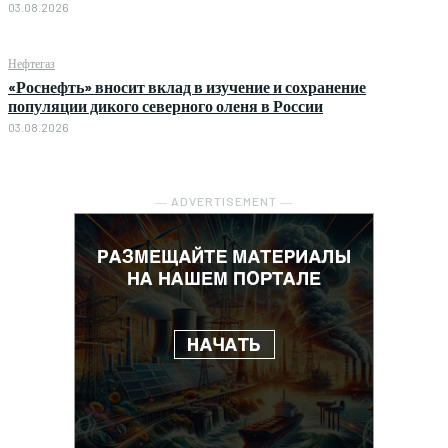
03.08.2026
Нефтегаз
«Роснефть» вносит вклад в изучение и сохранение
популяции дикого северного оленя в России
03.08.2026
― ADVERTISEMENT ―