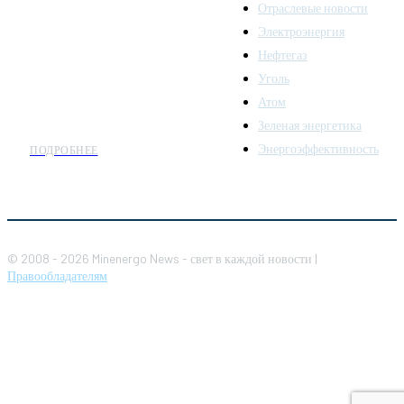
Отраслевые новости
аналитики о развитии
Электроэнергия
топливно-энергетического
комплекса. Мы также
Нефтегаз
предлагаем широкое
Уголь
распространение новостей
Атом
организациям энергетики.
Зеленая энергетика
Энергоэффективность
ПОДРОБНЕЕ
© 2008 - 2026 Minenergo News - свет в каждой новости |
Правообладателям