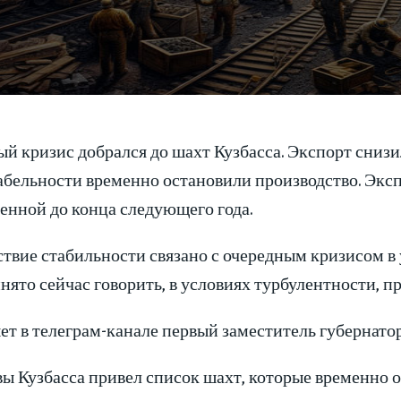
й кризис добрался до шахт Кузбасса. Экспорт снизи
абельности временно остановили производство. Эксп
енной до конца следующего года.
твие стабильности связано с очередным кризисом в 
инято сейчас говорить, в условиях турбулентности,
т в телеграм-канале первый заместитель губернато
ы Кузбасса привел список шахт, которые временно о