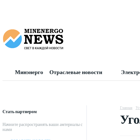
Минэнерго
Отраслевые новости
Электр
Главная
Уг
Стать партнером
Уго
Начните распространять ваши амтериалы с
нами