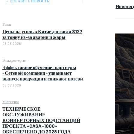
﹢ ДОБАВИТЬ НОВОСТЬ
Minener
Уголь
Цены на уголь в Китае достигли $127
за тонну из-за аварии и жары
06.08.2026
Электроэнергия
Эффективное обучение: партнеры
«Сетевой компании» удваивают
выпуск продукции и снижают потери
05.08.2026
Минэнерго
ТЕХНИЧЕСКОЕ
ОБСЛУЖИВАНИЕ
КОНВЕРТОРНЫХ ПОДСТАНЦИЙ
ПРОЕКТА «CASA-1000»
ОБЕСПЕЧЕНО ДО 2028 ГОДА