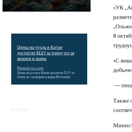
«УК „А
развит
„Ольже
8 октяб
трудоус
Цены на уголь в Китае
достигли $127 за тонну из-за
аварии и жары
«С янва
Minenergo.com
добыче
Цены на уголь в Китае достигли $127 за
тонну из-за аварии и жары Источник
— пише
Эффективное обучение: партнеры
Также о
«Сетевой компании» удваивают выпуск
продукции и снижают потери
соответ
05.08.2026
ТЕХНИЧЕСКОЕ ОБСЛУЖИВАНИЕ
Министе
КОНВЕРТОРНЫХ ПОДСТАНЦИЙ
ПРОЕКТА «CASA-1000»