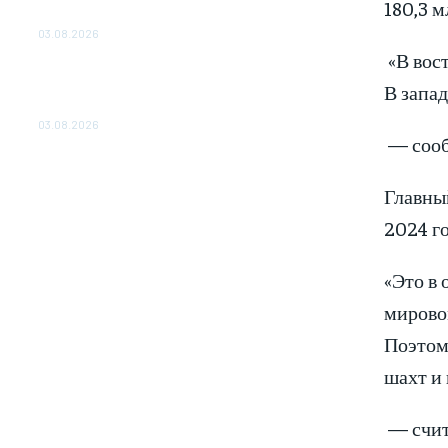
180,3 м
ОБЕСПЕЧЕНО ДО 2028 ГОДА
03.08.2026
«В вост
«Роснефть» вносит вклад в изучение и
В запад
сохранение популяции дикого северного
оленя в России
03.08.2026
— сооб
Главны
2024 го
«Это в 
мировом
Поэтому
шахт и 
— счит