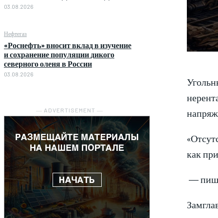
03.08.2026
Нефтегаз
«Роснефть» вносит вклад в изучение
и сохранение популяции дикого
северного оленя в России
03.08.2026
Угольны
нерент
напряж
― ADVERTISEMENT ―
«Отсутс
как пр
— пише
Замглав