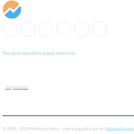
Распространяйте ваши новости
Minenergo News - ваш надежный источник последних новостей 
предлагаем широкое распространение новостей организациям э
ПОДРОБНЕЕ
© 2008 - 2026 Minenergo News - свет в каждой новости |
Правообладате