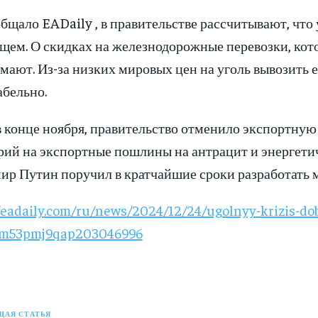
бщало EADaily , в правительстве рассчитывают, что у
щем. О скидках на железнодорожные перевозки, кот
мают. Из-за низких мировых цен на уголь вывозить е
абельно.
 в конце ноября, правительство отменило экспортну
ий на экспортные пошлины на антрацит и энергетич
ир Путин поручил в кратчайшие сроки разработать м
/eadaily.com/ru/news/2024/12/24/ugolnyy-krizis-do
=m53pmj9qap203046996
АЯ СТАТЬЯ