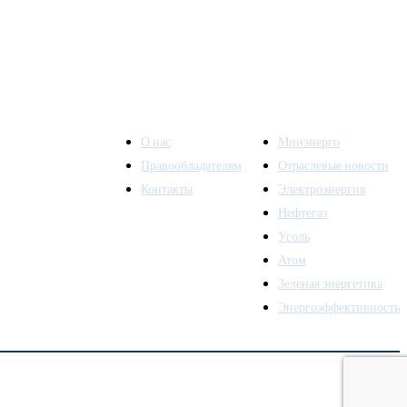
О нас
Минэнерго
Правообладателям
Отраслевые новости
Контакты
Электроэнергия
ы также
Нефтегаз
Уголь
Атом
Зеленая энергетика
Энергоэффективность