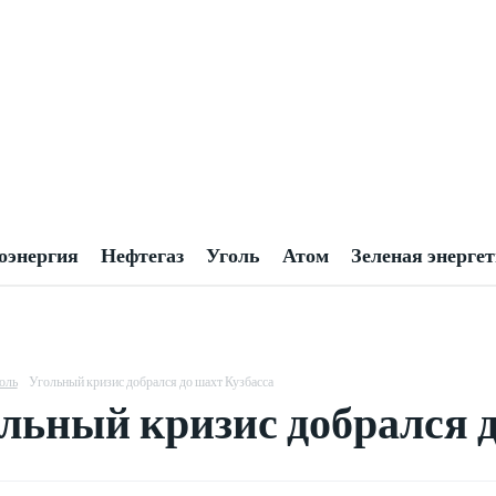
оэнергия
Нефтегаз
Уголь
Атом
Зеленая энерге
оль
Угольный кризис добрался до шахт Кузбасса
льный кризис добрался д