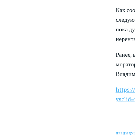
Как соо
следую
пока ду
нерент
Ранее,
моратор
Владим
https:/
ysclid
ПРЕДЫДУЩ