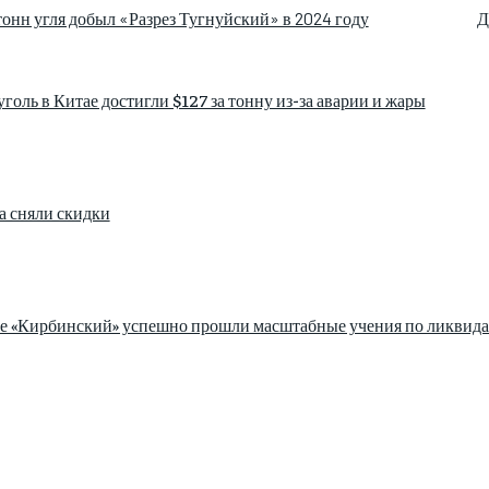
 тонн угля добыл «Разрез Тугнуйский» в 2024 году
Д
голь в Китае достигли $127 за тонну из-за аварии и жары
а сняли скидки
зе «Кирбинский» успешно прошли масштабные учения по ликвида