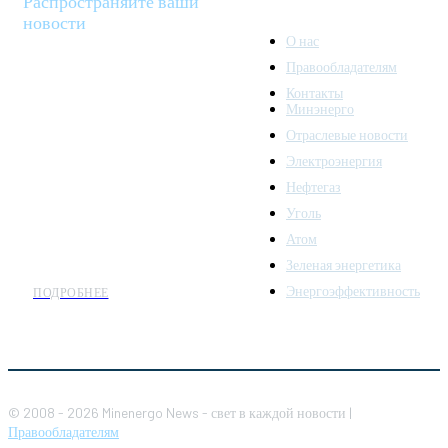
Распространяйте ваши
новости
О нас
Правообладателям
Minenergo News - ваш
Контакты
надежный источник
Минэнерго
последних новостей и
Отраслевые новости
аналитики о развитии
Электроэнергия
топливно-энергетического
комплекса. Мы также
Нефтегаз
предлагаем широкое
Уголь
распространение новостей
Атом
организациям энергетики.
Зеленая энергетика
Энергоэффективность
ПОДРОБНЕЕ
© 2008 - 2026 Minenergo News - свет в каждой новости |
Правообладателям