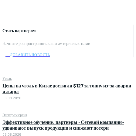
Стать партнером
Начните распространять ваши амтериалы с нами
﹢ ДОБАВИТЬ НОВОСТЬ
Уголь
Цены на уголь в Китае достигли $127 за тонну из-за аварии
и жары
06.08.2026
Электроэнергия
Эффективное обучение: партнеры «Сетевой компании»
удваивают выпуск продукции и снижают потери
05.08.2026