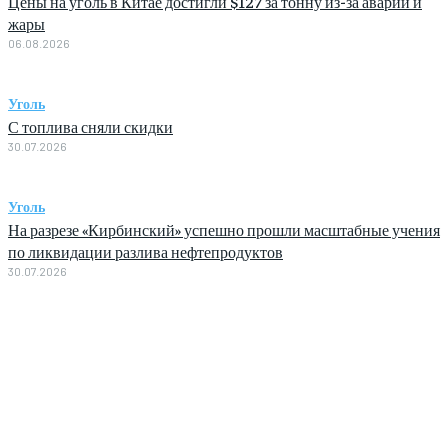
Цены на уголь в Китае достигли $127 за тонну из-за аварии и
жары
06.08.2026
Уголь
С топлива сняли скидки
30.07.2026
Уголь
На разрезе «Кирбинский» успешно прошли масштабные учения
по ликвидации разлива нефтепродуктов
30.07.2026