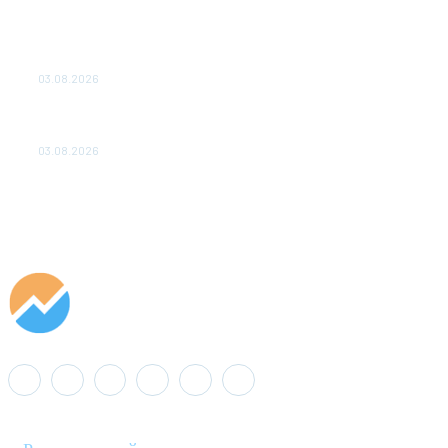
ТЕХНИЧЕСКОЕ ОБСЛУЖИВАНИЕ КОНВЕРТОРНЫХ
ПОДСТАНЦИЙ ПРОЕКТА «CASA-1000» ОБЕСПЕЧЕНО
ДО 2028 ГОДА
03.08.2026
«Роснефть» вносит вклад в изучение и сохранение
популяции дикого северного оленя в России
03.08.2026