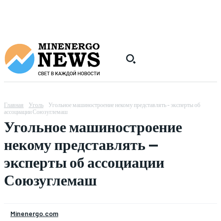
Главная
Уголь
Угольное машиностроение некому представлять - эксперты об
ассоциации Союзуглемаш
Угольное машиностроение
некому представлять —
эксперты об ассоциации
Союзуглемаш
Minenergo.com