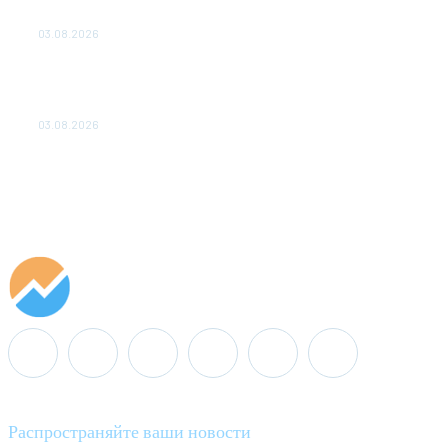
ОБЕСПЕЧЕНО ДО 2028 ГОДА
03.08.2026
«Роснефть» вносит вклад в изучение и
сохранение популяции дикого северного
оленя в России
03.08.2026
Распространяйте ваши новости