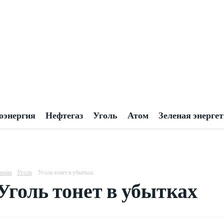
оэнергия
Нефтегаз
Уголь
Атом
Зеленая энерге
авная
Уголь
Уголь тонет в убытках
Уголь тонет в убытках