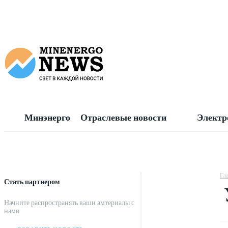
Минэнерго
Отраслевые новости
Электр
Гл
Стать партнером
Начните распространять ваши амтериалы с
нами