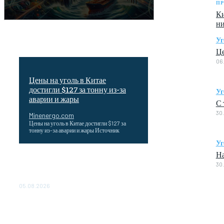
ПР
Ки
ни
Уг
Це
06
Цены на уголь в Китае
достигли $127 за тонну из-за
Уг
аварии и жары
С 
30
Minenergo.com
Цены на уголь в Китае достигли $127 за
тонну из-за аварии и жары Источник
Уг
На
Эффективное обучение: партнеры
30
«Сетевой компании» удваивают выпуск
продукции и снижают потери
05.08.2026
ТЕХНИЧЕСКОЕ ОБСЛУЖИВАНИЕ
КОНВЕРТОРНЫХ ПОДСТАНЦИЙ
ПРОЕКТА «CASA-1000»