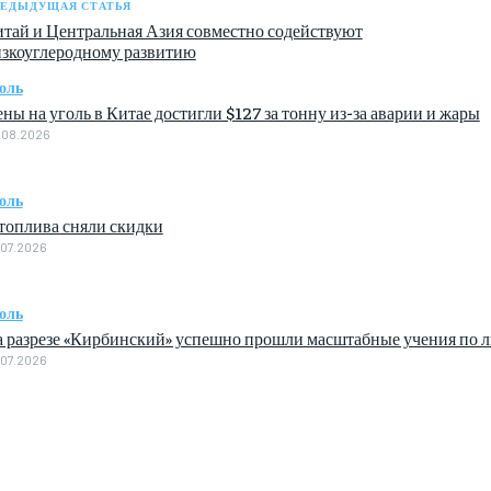
ЕДЫДУЩАЯ СТАТЬЯ
тай и Центральная Азия совместно содействуют
зкоуглеродному развитию
оль
ны на уголь в Китае достигли $127 за тонну из-за аварии и жары
.08.2026
оль
топлива сняли скидки
.07.2026
оль
 разрезе «Кирбинский» успешно прошли масштабные учения по 
.07.2026