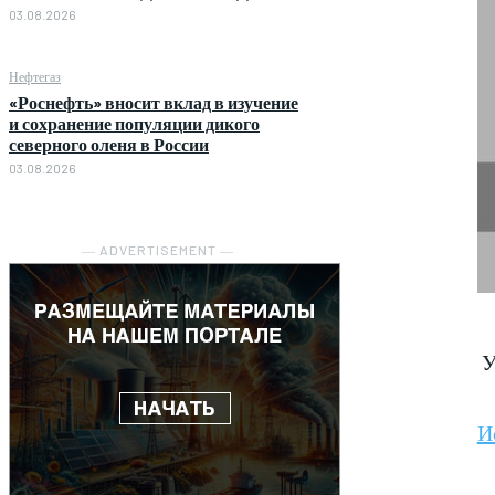
03.08.2026
Нефтегаз
«Роснефть» вносит вклад в изучение
и сохранение популяции дикого
северного оленя в России
03.08.2026
― ADVERTISEMENT ―
У
И