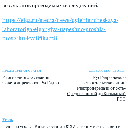
результатов проводимых исследований.
https://elga.ru/media/news/uglehimicheskaya-
laboratoriya-elgauglya-uspeshno-proshla-
proverku-kvalifikaczii
ПРЕДЫДУЩАЯ СТАТЬЯ
СЛЕДУЮЩАЯ СТАТЬЯ
Итоги очного заседания
РусГидро начало
Совета директоров РусГидро
строительство линии
электропередачи от Усть-
Среднеканской до Колымской
ГЭС
Уголь
Цены на уголь в Китае достигли $127 за тонну из-за аварии и