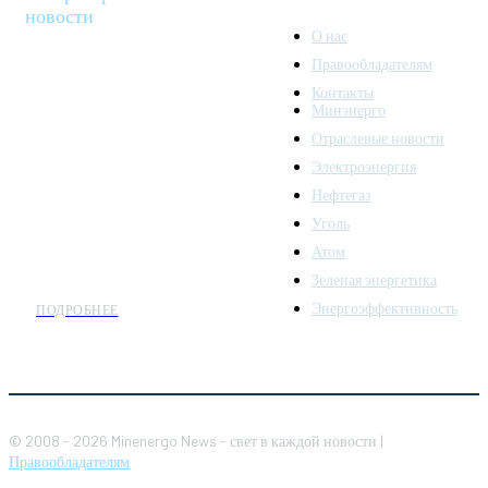
новости
О нас
Правообладателям
Minenergo News - ваш
Контакты
надежный источник
Минэнерго
последних новостей и
Отраслевые новости
аналитики о развитии
Электроэнергия
топливно-энергетического
комплекса. Мы также
Нефтегаз
предлагаем широкое
Уголь
распространение новостей
Атом
организациям энергетики.
Зеленая энергетика
Энергоэффективность
ПОДРОБНЕЕ
© 2008 - 2026 Minenergo News - свет в каждой новости |
Правообладателям