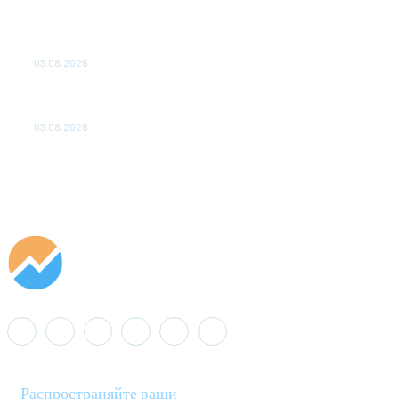
ТЕХНИЧЕСКОЕ ОБСЛУЖИВАНИЕ КОНВЕРТОРНЫХ
ПОДСТАНЦИЙ ПРОЕКТА «CASA-1000» ОБЕСПЕЧЕНО
ДО 2028 ГОДА
03.08.2026
«Роснефть» вносит вклад в изучение и сохранение
популяции дикого северного оленя в России
03.08.2026
Распространяйте ваши