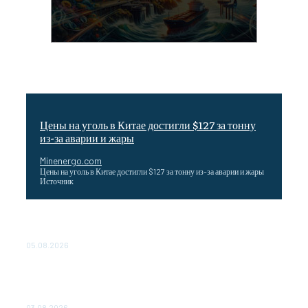
Цены на уголь в Китае достигли $127 за тонну
из-за аварии и жары
Minenergo.com
Цены на уголь в Китае достигли $127 за тонну из-за аварии и жары
Источник
Эффективное обучение: партнеры «Сетевой компании»
удваивают выпуск продукции и снижают потери
05.08.2026
ТЕХНИЧЕСКОЕ ОБСЛУЖИВАНИЕ КОНВЕРТОРНЫХ
ПОДСТАНЦИЙ ПРОЕКТА «CASA-1000» ОБЕСПЕЧЕНО
ДО 2028 ГОДА
03.08.2026