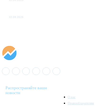
«Роснефть» вносит вклад в изучение и сохранение
популяции дикого северного оленя в России
03.08.2026
Распространяйте ваши
новости
О нас
Правообладателям
Minenergo News - ваш