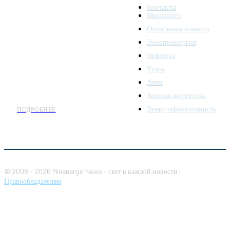
Контакты
надежный источник
Минэнерго
последних новостей и
Отраслевые новости
аналитики о развитии
Электроэнергия
топливно-энергетического
комплекса. Мы также
Нефтегаз
предлагаем широкое
Уголь
распространение новостей
Атом
организациям энергетики.
Зеленая энергетика
Энергоэффективность
ПОДРОБНЕЕ
© 2008 - 2026 Minenergo News - свет в каждой новости |
Правообладателям