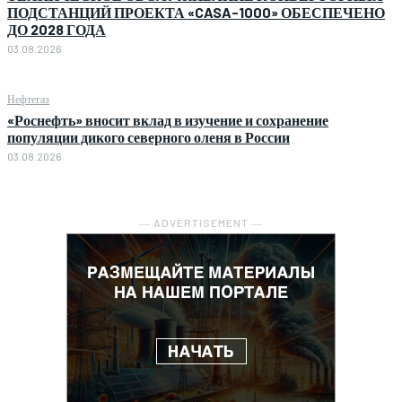
ПОДСТАНЦИЙ ПРОЕКТА «CASA-1000» ОБЕСПЕЧЕНО
ДО 2028 ГОДА
03.08.2026
Нефтегаз
«Роснефть» вносит вклад в изучение и сохранение
популяции дикого северного оленя в России
03.08.2026
― ADVERTISEMENT ―